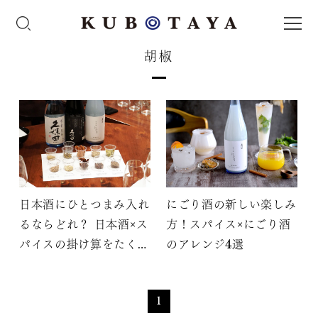
胡椒
日本酒にひとつまみ入れ
にごり酒の新しい楽しみ
るならどれ？ 日本酒×ス
方！スパイス×にごり酒
パイスの掛け算をたくさ
のアレンジ4選
ん解いてみた
1