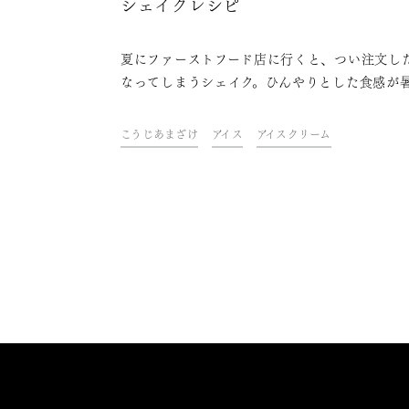
シェイクレシピ
夏にファーストフード店に行くと、つい注文し
なってしまうシェイク。ひんやりとした食感が
夏にぴったりですよね。シェイクはお店で飲む
ージかもしれませんが、実は家でも簡単に作れ
こうじあまざけ
アイス
アイスクリーム
います。ドリンク&フードクリエイター・青山
さんが考えた、甘酒と日本酒を使ったシェイク
ピをご紹介します。大人の夏を楽しみませんか