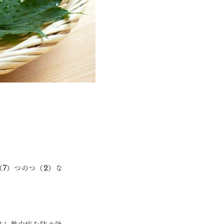
7）つのつ（2）な
。