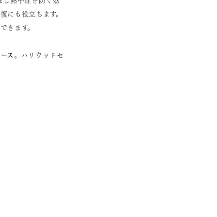
まし熱中症を防ぐ効
復にも役立ちます。
できます。
ュース
。ハリウッドセ