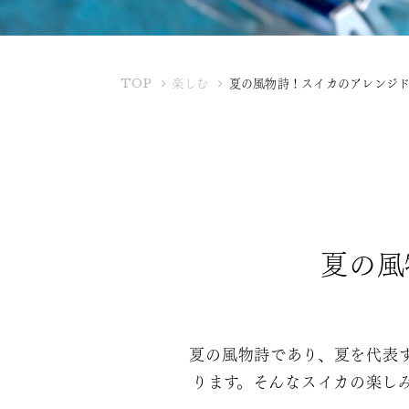
K
TOP
楽しむ
夏の風物詩！スイカのアレンジ
U
B
O
T
A
Y
A
夏の風
夏の風物詩であり、夏を代表
ります。そんなスイカの楽し