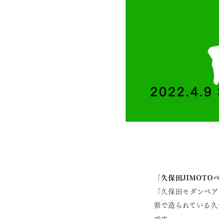
久保田JIMOTO
「
「久保田モダンペア
県で造られている久
です。