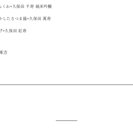
ちくわ×久保田 千寿 純米吟醸
かしたさつま揚×久保田 萬寿
げ×久保田 紅寿
味方