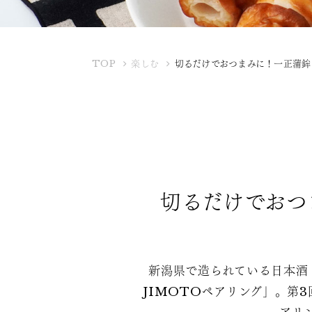
K
TOP
楽しむ
切るだけでおつまみに！一正蒲鉾
U
B
O
T
A
Y
A
切るだけでおつ
新潟県で造られている日本酒
JIMOTOペアリング」。第