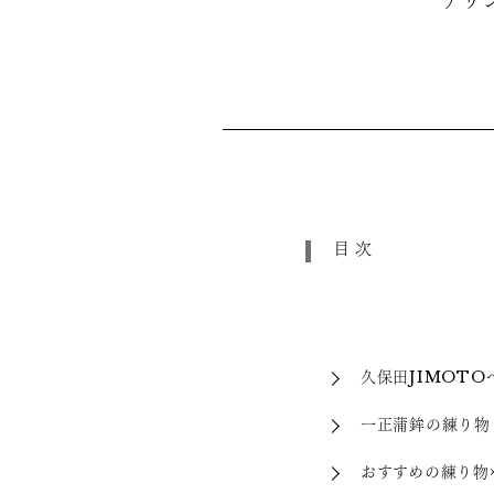
アリ
目次
久保田JIMOT
一正蒲鉾の練り物
おすすめの練り物