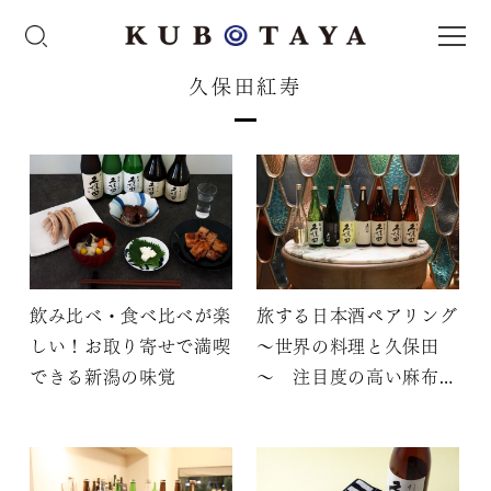
久保田紅寿
飲み比べ・食べ比べが楽
旅する日本酒ペアリング
しい！お取り寄せで満喫
～世界の料理と久保田
できる新潟の味覚
～ 注目度の高い麻布台
ヒルズに佇む東京イタリ
アン 深みのある料理と
日本酒