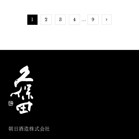
酒ペアリング～世界の料
久保田」
理と久保田～」
1
2
3
4
9
...
朝日酒造株式会社