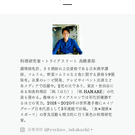
料理研究家・トライアスリート 高橋善郎
調理師免許、きき酒師の上位資格である日本酒学講
師、ソムリエ、野菜ソムリエなど食に関する資格を9個
保有。企業のレシピ開発、テレビやイベント出演など
各メディアで活躍中。2児の父であり、東京・世田谷に
ある和食料理店 「凧（はた）」「凧 HANARE」の代
表も務める。趣味のトライアスロンでは年代別優勝す
るほどの実力。2018〜2020年の世界選手権にエイジ
グループ日本代表として3年連続で出場。「食✕健康✕
スポーツ」の普及活動も精力的に行う異色の料理研究
家。
高橋善郎 (@yoshiro_takahashi) •