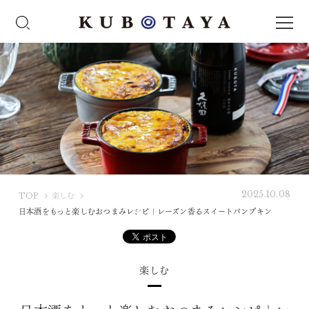
2025.10.08
K
TOP
楽しむ
U
日本酒をもっと楽しむおつまみレシピ｜レーズン香るスイートパンプキン
B
O
T
楽しむ
A
Y
A