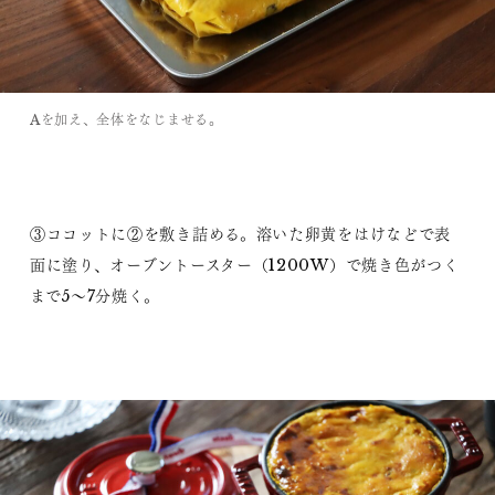
Aを加え、全体をなじませる。
③ココットに②を敷き詰める。溶いた卵黄をはけなどで表
面に塗り、オーブントースター（1200W）で焼き色がつく
まで5～7分焼く。