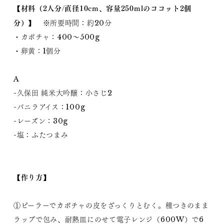
【材料（2人分/直径10cm、容量250mlのココット2個
分）】
※所要時間：約20分
・カボチャ：400～500g
・卵黄：1個分
A
-久保田 純米大吟醸：小さじ2
-バニラアイス：100g
-レーズン：30g
-塩：ふたつまみ
【作り方】
①ピーラーでカボチャの皮をざっくりとむく。種つきのまま
ラップで包み、耐熱皿にのせて電子レンジ（600W）で6