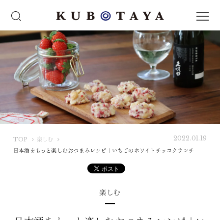
2022.01.19
K
TOP
楽しむ
U
日本酒をもっと楽しむおつまみレシピ｜いちごのホワイトチョコクランチ
B
O
T
楽しむ
A
Y
A