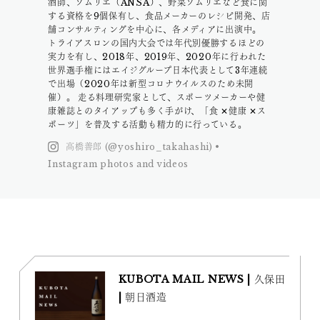
酒師、ソムリエ（ANSA）、野菜ソムリエなど食に関
する資格を9個保有し、食品メーカーのレシピ開発、店
舗コンサルティングを中心に、各メディアに出演中。
トライアスロンの国内大会では年代別優勝するほどの
実力を有し、2018年、2019年、2020年に行われた
世界選手権にはエイジグループ日本代表として3年連続
で出場（2020年は新型コロナウイルスのため未開
催）。 走る料理研究家として、スポーツメーカーや健
康雑誌とのタイアップも多く手がけ、「食 ✕健康 ✕ス
ポーツ」を普及する活動も精力的に行っている。
高橋善郎 (@yoshiro_takahashi) •
Instagram photos and videos
KUBOTA MAIL NEWS | 久保田
| 朝日酒造