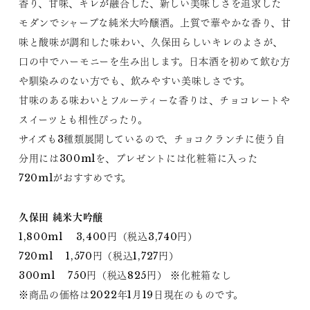
香り、甘味、キレが融合した、新しい美味しさを追求した
モダンでシャープな純米大吟醸酒。上質で華やかな香り、甘
味と酸味が調和した味わい、久保田らしいキレのよさが、
口の中でハーモニーを生み出します。日本酒を初めて飲む方
や馴染みのない方でも、飲みやすい美味しさです。
甘味のある味わいとフルーティーな香りは、チョコレートや
スイーツとも相性ぴったり。
サイズも3種類展開しているので、チョコクランチに使う自
分用には300mlを、プレゼントには化粧箱に入った
720mlがおすすめです。
久保田 純米大吟醸
1,800ml 3,400円（税込3,740円）
720ml 1,570円（税込1,727円）
300ml 750円（税込825円） ※化粧箱なし
※商品の価格は2022年1月19日現在のものです。