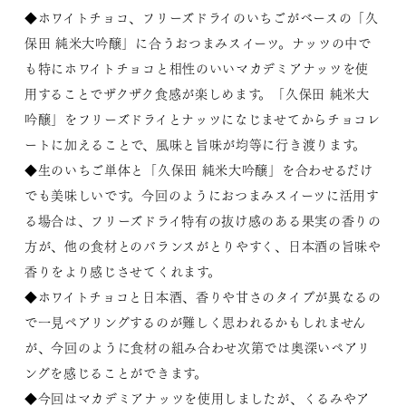
◆ホワイトチョコ、フリーズドライのいちごがベースの「久
保田 純米大吟醸」に合うおつまみスイーツ。ナッツの中で
も特にホワイトチョコと相性のいいマカデミアナッツを使
用することでザクザク食感が楽しめます。「久保田 純米大
吟醸」をフリーズドライとナッツになじませてからチョコレ
ートに加えることで、風味と旨味が均等に行き渡ります。
◆生のいちご単体と「久保田 純米大吟醸」を合わせるだけ
でも美味しいです。今回のようにおつまみスイーツに活用す
る場合は、フリーズドライ特有の抜け感のある果実の香りの
方が、他の食材とのバランスがとりやすく、日本酒の旨味や
香りをより感じさせてくれます。
◆ホワイトチョコと日本酒、香りや甘さのタイプが異なるの
で一見ペアリングするのが難しく思われるかもしれません
が、今回のように食材の組み合わせ次第では奥深いペアリ
ングを感じることができます。
◆今回はマカデミアナッツを使用しましたが、くるみやア