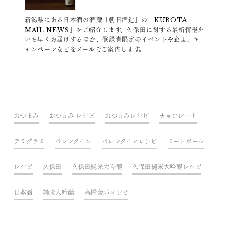
新潟県にある日本酒の酒蔵「朝日酒造」の「KUBOTA
MAIL NEWS」をご紹介します。久保田に関する最新情報を
いち早くお届けするほか、登録者限定のイベントや企画、キ
ャンペーンなどをメールでご案内します。
おつまみ
おつまみ レシピ
おつまみレシピ
チョコレート
デミグラス
バレンタイン
バレンタインレシピ
ミートボール
レシピ
久保田
久保田純米大吟醸
久保田純米大吟醸レシピ
日本酒
純米大吟醸
高橋善郎レシピ