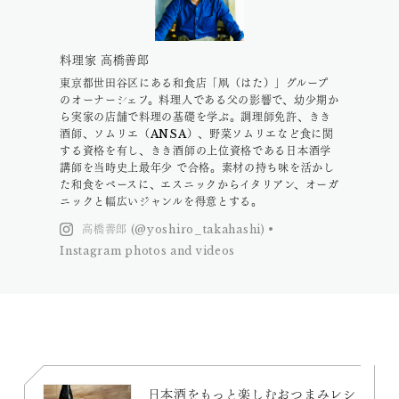
料理家 高橋善郎
東京都世田谷区にある和食店「凧（はた）」グループ
のオーナーシェフ。料理人である父の影響で、幼少期か
ら実家の店舗で料理の基礎を学ぶ。調理師免許、きき
酒師、ソムリエ（ANSA）、野菜ソムリエなど食に関
する資格を有し、きき酒師の上位資格である日本酒学
講師を当時史上最年少 で合格。素材の持ち味を活かし
た和食をベースに、エスニックからイタリアン、オーガ
ニックと幅広いジャンルを得意とする。
高橋善郎 (@yoshiro_takahashi) •
Instagram photos and videos
日本酒をもっと楽しむおつまみレシ