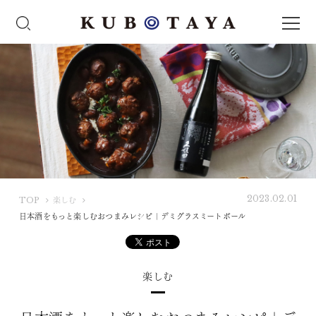
2023.02.01
K
TOP
楽しむ
U
日本酒をもっと楽しむおつまみレシピ｜デミグラスミートボール
B
O
T
楽しむ
A
Y
A