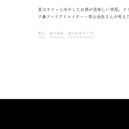
夏はキリッと冷やしたお酒が美味しい季節。ド
ク&フードクリエイター・青山金魚さんが考え
お酒がすすむ夏を楽しむおつまみレシピをご紹
ます。
あじ
おつまみ
おつまみ レシピ