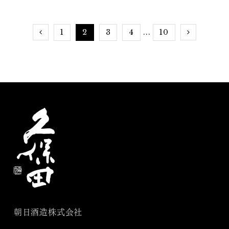
ヒルズに佇む東京イタリ
本酒ペアリング～世界の
アン 深みのある料理と
料理と久保田～」
1
2
3
4
10
...
日本酒
朝日酒造株式会社