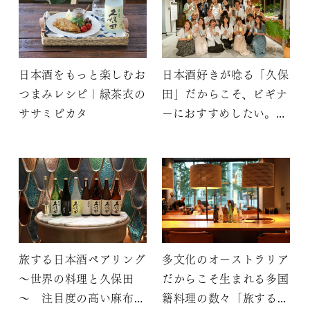
日本酒をもっと楽しむお
日本酒好きが唸る「久保
つまみレシピ｜緑茶衣の
田」だからこそ、ビギナ
ササミピカタ
ーにおすすめしたい。4
年間KUBOTAYAコン
テンツを手掛けた酒小町
が語る「久保田」の魅力
旅する日本酒ペアリング
多文化のオーストラリア
～世界の料理と久保田
だからこそ生まれる多国
～ 注目度の高い麻布台
籍料理の数々「旅する日