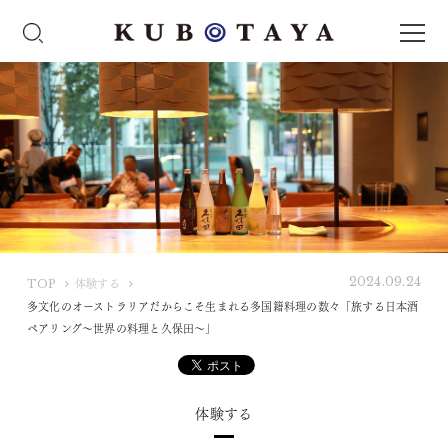
2024.09.24
K
TOP
体験する
U
多文化のオーストラリアだからこそ生まれる多国籍料理の数々「旅する日本酒
B
ペアリング～世界の料理と久保田～」
O
T
A
体験する
Y
A