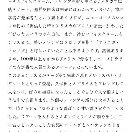
ーキとアイスクリーム、メレンゲが折り重なるアメリカの伝
統デザート。発祥や由来は明確にはわかっていません。物理
学者が発案者だという説もありますが、ニューヨークのシェ
フが初めて提供した時はアラスカがアメリカ領土に加わった
年だったというのが有力説。また、冷たいアイスクリームを
アラスカに、熱いメレンゲはフロリダを指し「アラスカ・
フロリダ」と呼ばれていたこともあるようです。諸説ありま
すが、100年以上も前からアメリカで愛され、オーストラリ
アでも定番で人気のあるスイーツとなっています。
このボムアラスカがテーブルで完成されるというスペシャル
デザートとなって登場。久保田とスピリタスをブレンドして
火をつけ、好みの加減になったところで自分で火を消すとい
う演出で心踊ります。外側のメレンゲの部分に火が入ること
で、焼きマシュマロのような香ばしく甘い香りが立ち上りま
した。スプーンを入れるとスポンジとアイスが顔を出し、口
に含むとムチっとした食感のメレンゲとココナッツの甘さ