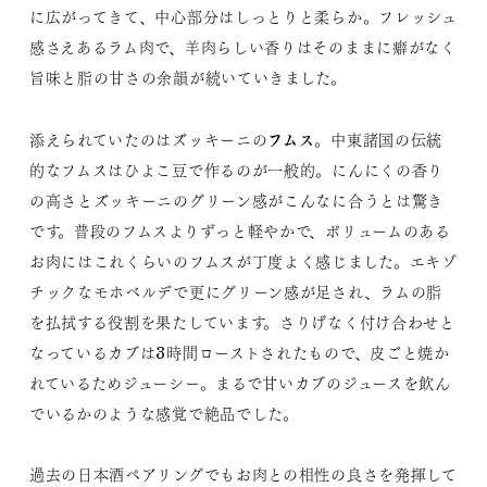
に広がってきて、中心部分はしっとりと柔らか。フレッシュ
感さえあるラム肉で、羊肉らしい香りはそのままに癖がなく
旨味と脂の甘さの余韻が続いていきました。
フムス
添えられていたのはズッキーニの
。中東諸国の伝統
的なフムスはひよこ豆で作るのが一般的。にんにくの香り
の高さとズッキーニのグリーン感がこんなに合うとは驚き
です。普段のフムスよりずっと軽やかで、ボリュームのある
お肉にはこれくらいのフムスが丁度よく感じました。エキゾ
チックなモホベルデで更にグリーン感が足され、ラムの脂
を払拭する役割を果たしています。さりげなく付け合わせと
なっているカブは3時間ローストされたもので、皮ごと焼か
れているためジューシー。まるで甘いカブのジュースを飲ん
でいるかのような感覚で絶品でした。
過去の日本酒ペアリングでもお肉との相性の良さを発揮して