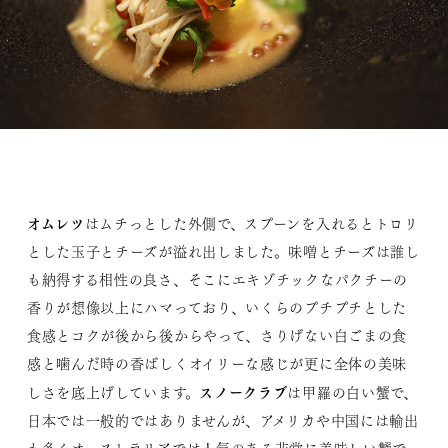
オムレツ
はムチっとした外側で、スプーンを入れるとトロリ
とした玉子とチーズが溢れ出しました。味噌とチーズは誰し
も納得する相性の良さ、そこにエキゾチックなパクチーの
香りが想像以上にハマっており、いくらのプチプチとした
食感とコクが後から後からやって、さりげない白ごまの食
感と噛んだ時の香ばしくオイリーな感じが更に全体の美味
スノークラブ
しさを底上げしています。
は甲羅の白い蟹で、
日本では一般的ではありませんが、アメリカや中国には輸出