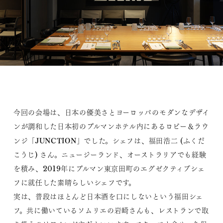
今回の会場は、日本の優美さとヨーロッパのモダンなデザイ
ンが調和した日本初のプルマンホテル内にあるロビー＆ラウ
JUNCTION
ンジ「
」でした。シェフは、福田浩二 (ふくだ
こうじ) さん。ニュージーランド、オーストラリアでも経験
を積み、2019年にプルマン東京田町のエグゼクティブシェ
フに就任した素晴らしいシェフです。
実は、普段はほとんど日本酒を口にしないという福田シェ
フ。共に働いているソムリエの岩崎さんも、レストランで取