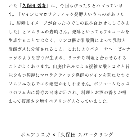
久保田 碧寿
いた「
」は、今回もぴったりとハマっていま
す。「ワインにマロラクティック発酵というものがありま
す。碧寿とイメージが合ったのでこの組み合わせにしてみま
した」とソムリエの岩崎さん。発酵といってもアルコールを
生成することではなく、リンゴ酸が乳酸菌によって乳酸と
炭酸ガスに分解されること。これによりバターやヘーゼルナ
ッツのような香りが生まれ、リッチな料理と合わせられる
ことがよくあります。山廃仕込みによる複雑な酸とコクと旨
味をもつ碧寿にマロラクティック発酵のワインを重ねたのは
ソムリエならではの発想かもしれません。ボリュームたっぷ
りのラム肉に碧寿の旨味が足され、料理とお酒の香りが相
まって複雑さを増すペアリングとなっていました。
ボムアラスカ ×「久保田 スパークリング」