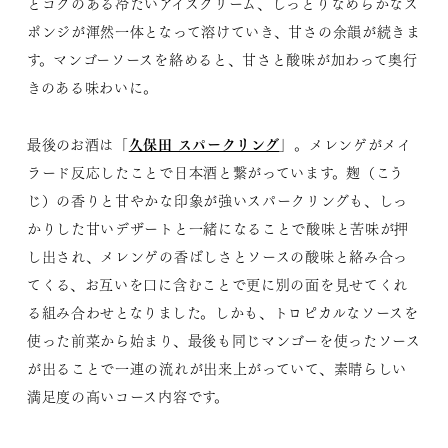
とコクのある冷たいアイスクリーム、しっとりなめらかなス
ポンジが渾然一体となって溶けていき、甘さの余韻が続きま
す。マンゴーソースを絡めると、甘さと酸味が加わって奥行
きのある味わいに。
久保田 スパークリング
最後のお酒は「
」。メレンゲがメイ
ラード反応したことで日本酒と繋がっています。麹（こう
じ）の香りと甘やかな印象が強いスパークリングも、しっ
かりした甘いデザートと一緒になることで酸味と苦味が押
し出され、メレンゲの香ばしさとソースの酸味と絡み合っ
てくる、お互いを口に含むことで更に別の面を見せてくれ
る組み合わせとなりました。しかも、トロピカルなソースを
使った前菜から始まり、最後も同じマンゴーを使ったソース
が出ることで一連の流れが出来上がっていて、素晴らしい
満足度の高いコース内容です。