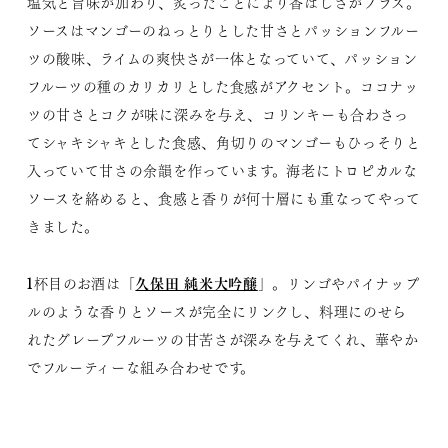
塩気と旨味が加わり、炙ったことにより香ばしさがプラス。
ソースはマンゴーのねっとりとした甘さとパッションフルー
ツの酸味、ライムの爽快さが一体となっていて、パッション
フルーツの種のカリカリとした食感がアクセント。ココナッ
ツの甘さとコクが味に深みを与え、コリンキーも合わさっ
てシャキシャキとした食感、角切りのマンゴーもひっそりと
入っていて甘さの余韻を作っています。海老にトロピカルな
ソースを絡めると、食感と香りが何十層にも重なってやって
きました。
久保田 純米大吟醸
1杯目のお酒は「
」。リンゴやパイナップ
ルのような香りとソースが完全にリンクし、料理にのせら
れたグレープフルーツの甘苦さが深みを与えてくれ、華やか
でフルーティーな組み合わせです。