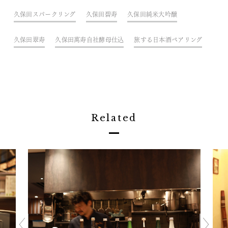
久保田スパークリング
久保田碧寿
久保田純米大吟醸
久保田翠寿
久保田萬寿自社酵母仕込
旅する日本酒ペアリング
Related