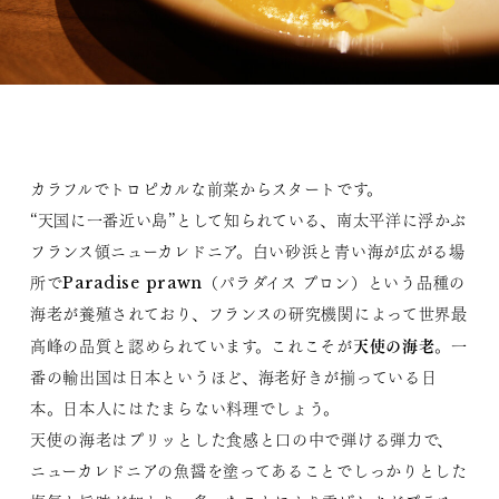
カラフルでトロピカルな前菜からスタートです。
“天国に一番近い島”として知られている、南太平洋に浮かぶ
フランス領ニューカレドニア。白い砂浜と青い海が広がる場
所でParadise prawn（パラダイス プロン）という品種の
海老が養殖されており、フランスの研究機関によって世界最
天使の海老
高峰の品質と認められています。これこそが
。一
番の輸出国は日本というほど、海老好きが揃っている日
本。日本人にはたまらない料理でしょう。
天使の海老はプリッとした食感と口の中で弾ける弾力で、
ニューカレドニアの魚醤を塗ってあることでしっかりとした