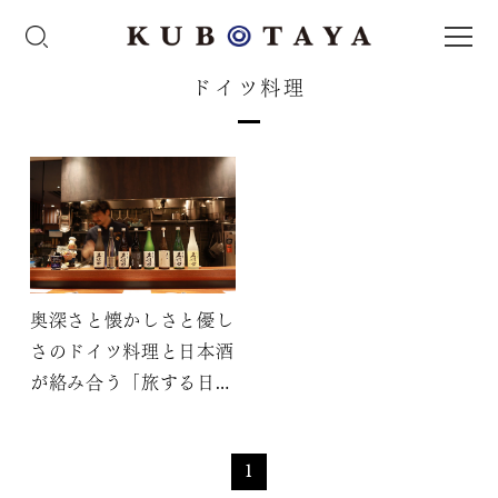
ドイツ料理
奥深さと懐かしさと優し
さのドイツ料理と日本酒
が絡み合う「旅する日本
酒ペアリング～世界の料
理と久保田～」
1