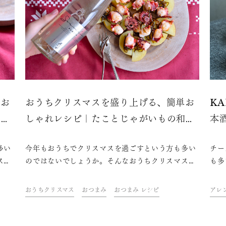
単お
おうちクリスマスを盛り上げる、簡単お
KA
のダ
しゃれレシピ｜たことじゃがいもの和ガ
本
リシア風
多い
今年もおうちでクリスマスを過ごすという方も多い
チー
スを
のではないでしょうか。そんなおうちクリスマスを
も多
理や
盛り上げるのに欠かせないのは、おしゃれな料理や
んで
・青
ケーキにお酒。ドリンク&フードクリエイター・青
の輸
おうちクリスマス
おつまみ
おつまみ レシピ
アレ
、簡
山金魚さんが考えた、テーブルを華やかに彩る、簡
CO
ら
単なのにおしゃれなレシピをご紹介します。さら
ズと
グ日
に、今年はちょっと趣向を変えてスパークリング日