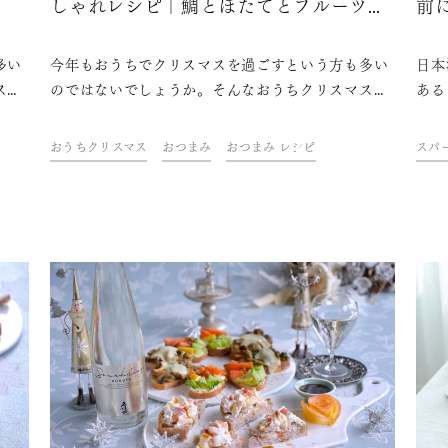
ヌ
しゃれレシピ｜鯛とほたてとフルーツの
前
カルパッチョ
多い
今年もおうちでクリスマスを過ごすという方も多い
日本
スを
のではないでしょうか。そんなおうちクリスマスを
ある
理や
盛り上げるのに欠かせないのは、おしゃれな料理や
久保
・青
ケーキにお酒。ドリンク&フードクリエイター・青
たい
おうちクリスマス
おつまみ
おつまみ レシピ
スパ
、簡
山金魚さんが考えた、テーブルを華やかに彩る、簡
か？
ら
単なのにおしゃれなレシピをご紹介します。さら
名前
グ日
に、今年はちょっと趣向を変えてスパークリング日
ごし
本酒を合わせて、おうちクリスマスを素敵に過ごし
ましょう！