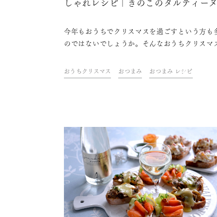
しゃれレシピ｜きのこのタルティー
今年もおうちでクリスマスを過ごすという方も
のではないでしょうか。そんなおうちクリスマ
盛り上げるのに欠かせないのは、おしゃれな料
ケーキにお酒。ドリンク&フードクリエイター
おうちクリスマス
おつまみ
おつまみ レシピ
山金魚さんが考えた、テーブルを華やかに彩る
単なのにおしゃれなレシピをご紹介します。さ
に、今年はちょっと趣向を変えてスパークリン
本酒を合わせて、おうちクリスマスを素敵に過
ましょう！