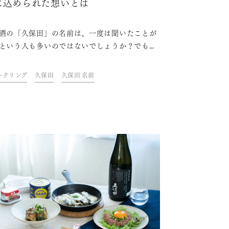
に込められた想いとは
酒の「久保田」の名前は、一度は聞いたことが
という人も多いのではないでしょうか？でも、
田を造る酒蔵の社名は朝日酒造株式会社。いっ
久保田という名前はどこから来たのでしょう
ークリング
久保田
久保田 名前
意外に知られていない久保田の名前の由来や、
に込められた想いなどを紹介します。