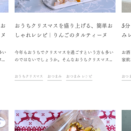
単お
おうちクリスマスを盛り上げる、簡単お
5
ーヌ
しゃれレシピ｜りんごのタルティーヌ
み
多い
今年もおうちでクリスマスを過ごすという方も多い
お酒
スを
のではないでしょうか。そんなおうちクリスマスを
家飲
理や
盛り上げるのに欠かせないのは、おしゃれな料理や
は味
・青
ケーキにお酒。ドリンク&フードクリエイター・青
のは
おうちクリスマス
おつまみ
おつまみ レシピ
おつ
、簡
山金魚さんが考えた、テーブルを華やかに彩る、簡
ただ
ら
単なのにおしゃれなレシピをご紹介します。さら
で立
グ日
に、今年はちょっと趣向を変えてスパークリング日
単、
ごし
本酒を合わせて、おうちクリスマスを素敵に過ごし
こと
ましょう！
お酒