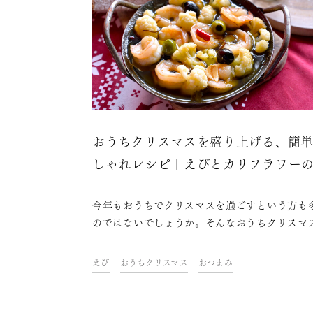
おうちクリスマスを盛り上げる、簡
しゃれレシピ｜えびとカリフラワー
シージョ
今年もおうちでクリスマスを過ごすという方も
のではないでしょうか。そんなおうちクリスマ
盛り上げるのに欠かせないのは、おしゃれな料
ケーキにお酒。ドリンク&フードクリエイター
えび
おうちクリスマス
おつまみ
山金魚さんが考えた、テーブルを華やかに彩る
単なのにおしゃれなレシピをご紹介します。さ
に、今年はちょっと趣向を変えてスパークリン