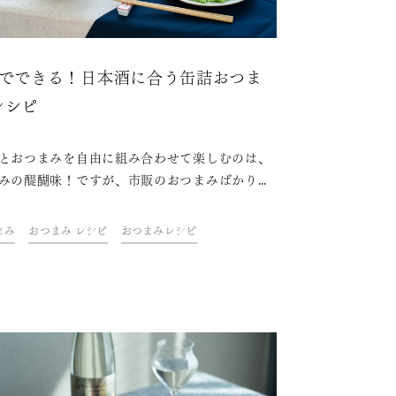
分でできる！日本酒に合う缶詰おつま
レシピ
とおつまみを自由に組み合わせて楽しむのは、
みの醍醐味！ですが、市販のおつまみばかりで
気なかったり、おつまみを一から作ったりする
面倒くさいですよね。そんな方にこそ試してい
まみ
おつまみ レシピ
おつまみレシピ
きたいのが缶詰レシピ！缶詰を使えば、5分程
派なおつまみが完成しちゃうんです。手軽で簡
安価で手に入りやすい食材で種類も豊富といい
づくめ。缶詰おすすめレシピと相性ぴったりの
をご紹介します！