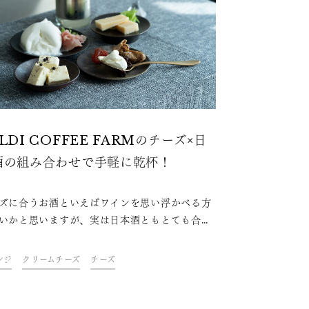
LDI COFFEE FARMのチーズ×日
酒の組み合わせで手軽に乾杯！
ズに合うお酒といえばワインを思い浮かべる方
いかと思いますが、実は日本酒ともとても合う
す！今回は、カルディの愛称でおなじみ、世界
入食材を多数取り扱っている『KALDI
ンジ
クリームチーズ
チーズ
FFEE FARM』で手に入る様々なタイプのチー
日本酒の組み合わせを試してみました！