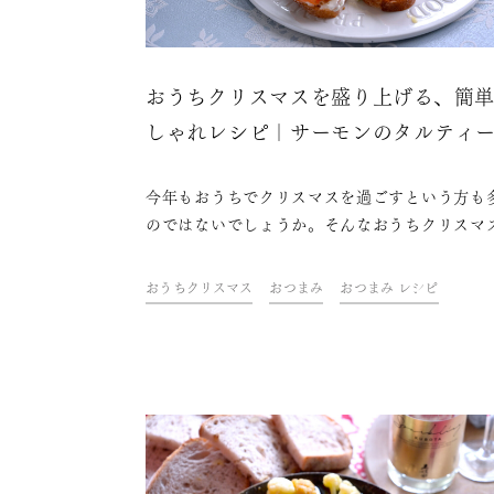
おうちクリスマスを盛り上げる、簡
しゃれレシピ｜サーモンのタルティ
今年もおうちでクリスマスを過ごすという方も
のではないでしょうか。そんなおうちクリスマ
盛り上げるのに欠かせないのは、おしゃれな料
ケーキにお酒。ドリンク&フードクリエイター
おうちクリスマス
おつまみ
おつまみ レシピ
山金魚さんが考えた、テーブルを華やかに彩る
単なのにおしゃれなレシピをご紹介します。さ
に、今年はちょっと趣向を変えてスパークリン
本酒を合わせて、おうちクリスマスを素敵に過
ましょう！