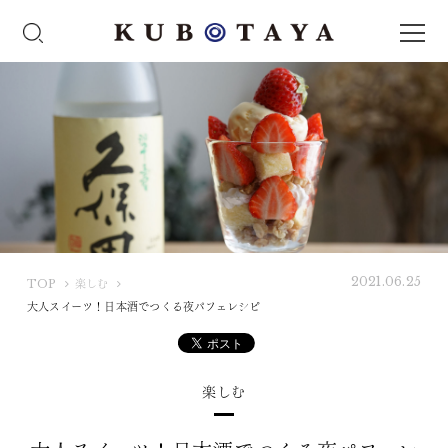
2021.06.25
K
TOP
楽しむ
U
大人スイーツ！日本酒でつくる夜パフェレシピ
B
O
T
楽しむ
A
Y
A