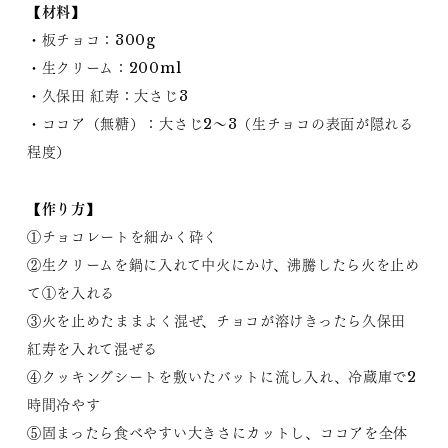
【材料】
・板チョコ：300g
・生クリーム：200ml
・久保田 紅寿：大さじ3
・ココア（無糖）：大さじ2〜3（生チョコの表面が隠れる
程度）
【作り方】
①チョコレートを細かく砕く
②生クリームを鍋に入れて中火にかけ、沸騰したら火を止め
て①を入れる
③火を止めたままよく混ぜ、チョコが溶けきったら久保田
紅寿を入れて混ぜる
④クッキングシートを敷いたバットに流し入れ、冷蔵庫で2
時間冷やす
⑤固まったら食べやすい大きさにカットし、ココアを全体