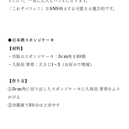
すだけで、一気に大人なパフェになります。
「これぞパフェ！」なSNS映えする可愛さも魅力的です。
◆日本酒スポンジケーキ
【材料】
・市販のスポンジケーキ：3cm角を10個
・久保田 翠寿：大さじ1〜2（お好みで増減）
【作り方】
①3cm角に切り出したスポンジケーキに久保田 翠寿をふり
かける
②冷蔵庫で30分ほど冷やす