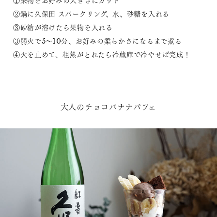
①果物をお好みの大きさにカット
②鍋に久保田 スパークリング、水、砂糖を入れる
③砂糖が溶けたら果物を入れる
③弱火で5〜10分、お好みの柔らかさになるまで煮る
④火を止めて、粗熱がとれたら冷蔵庫で冷やせば完成！
大人のチョコバナナパフェ