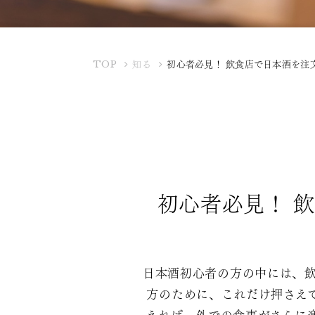
K
TOP
知る
初心者必見！ 飲食店で日本酒を注
U
B
O
T
A
Y
A
初心者必見！ 
日本酒初心者の方の中には、
方のために、これだけ押さえ