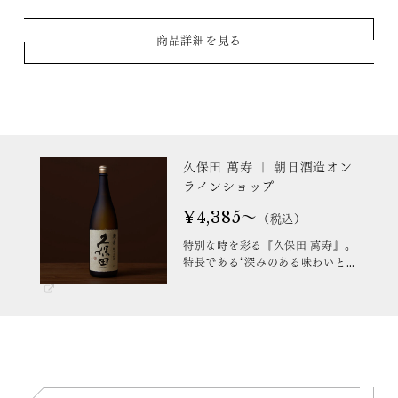
商品詳細を見る
久保田 萬寿 ｜ 朝日酒造オン
ラインショップ
¥4,385～
（税込）
特別な時を彩る『久保田 萬寿』。
特長である“深みのある味わいと香
りの調和”を追求。特別なお酒は、
特別な時間のために。大切な人の
誕生日や季節の行事、お祝い事の
場面を彩ってくれる一杯です。