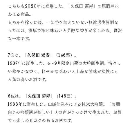
こちらも2020年に登場した、「久保田 萬寿」の原酒が味
わえる商品。
もろみを搾った後、一切手を加えていない無濾過生原酒な
らではの、濃厚で深い味わいと芳醇な香りが楽しめる、贅沢
な一本です。
久保田 翠寿
7位は、「
」（146票）。
1987年に誕生した、4～9月限定出荷の大吟醸生酒。清々し
い華やかな香り、軽やかな味わいと上品な甘味が女性にも
人気の高いお酒です。
久保田 碧寿
6位は、「
」（148票）。
1988年に誕生した、山廃仕込みによる純米大吟醸。「お燗
向きの吟醸酒が欲しい」との声がきっかけで生まれた、お燗
でも楽しめるコクのあるお酒です。