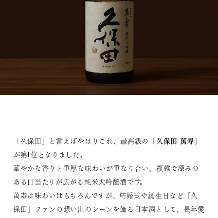
久保田 萬寿
「久保田」と言えばやはりこれ、最高級の「
」
が第1位となりました。
華やかな香りと重厚な味わいが重なり合い、複雑で深みの
ある口当たりが広がる純米大吟醸酒です。
萬寿は味わいはもちろんですが、結婚式や誕生日など「久
保田」ファンの想い出のシーンを飾る日本酒として、長年愛