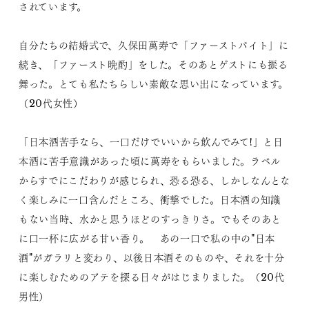
されています。
自分たちの結婚式で、久保田萬寿で「ファーストバイト」に
続き、「ファースト晩酌」をした。そのあとゲストにも振る
舞った。とても私たちらしい素敵な思い出になっています。
（20代女性）
「日本酒苦手なら、一口だけでいいから飲んでみて!」と日
本酒に苦手意識があった頃に萬寿をもらいました。ラベル
からすでにこだわりが感じられ、恐る恐る、しかしなんとな
く楽しみに一口含んだところ、衝撃でした。日本酒の知識
もない当時、水かと思うほどのすっきりさ。でもそのあと
に口一杯に広がる甘い香り。 あの一口で私の中の"日本
酒"がガラリと変わり、以後日本酒そのものや、それを十分
に楽しむためのアテを探る日々がはじまりました。（20代
男性）