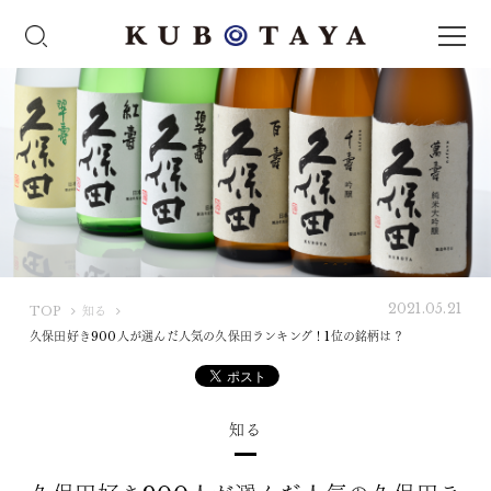
2021.05.21
K
TOP
知る
U
久保田好き900人が選んだ人気の久保田ランキング！1位の銘柄は？
B
O
T
知る
A
Y
A