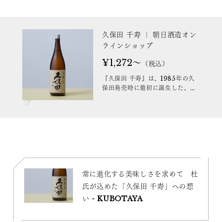
久保田 千寿 ｜ 朝日酒造オン
ラインショップ
¥1,272～
（税込）
『久保田 千寿』は、1985年の久
保田発売時に最初に誕生した、ま
さに久保田の原点です。綺麗です
っきりとした淡麗な味わい、穏や
かな香りに仕上げた、いつもの食
卓を少し特別にする「食事と楽し
む吟醸酒」。
常に進化する美味しさを求めて 杜
氏が込めた「久保田 千寿」への想
い - KUBOTAYA