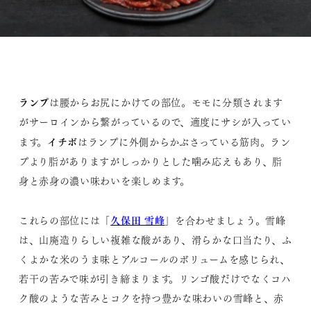
ランプ
は腰からお尻にかけての部位。モモに分類されます
がサーロインから繋がっているので、適度にサシが入ってい
イチボ
ます。
はランプに外側からかぶさっている筋肉。ラン
プより脂がありますがしっかりとした噛み応えもあり、脂
身と赤身の濃い味わいを楽しめます。
久保田 雪峰
これらの部位には「
」を合わせましょう。雪峰
は、山廃造りらしい複雑な酸があり、滑らかな口当たり、ふ
くよかな米のうま味とアルコールのボリュームを感じられ、
若干の苦みで味が引き締まります。リンゴ酸だけでなくコハ
ク酸のような苦みとコクを持つ豊かな味わいの雪峰と、赤