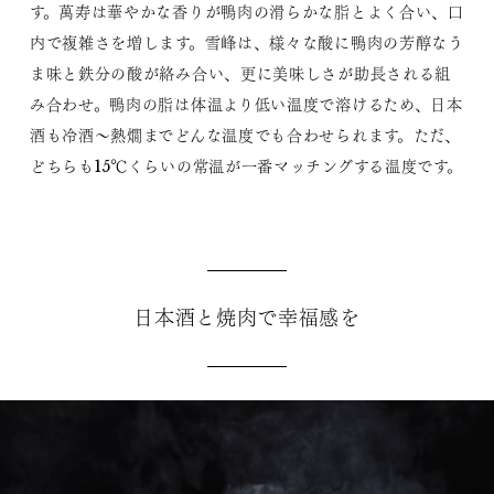
す。萬寿は華やかな香りが鴨肉の滑らかな脂とよく合い、口
内で複雑さを増します。雪峰は、様々な酸に鴨肉の芳醇なう
ま味と鉄分の酸が絡み合い、更に美味しさが助長される組
み合わせ。鴨肉の脂は体温より低い温度で溶けるため、日本
酒も冷酒～熱燗までどんな温度でも合わせられます。ただ、
どちらも15℃くらいの常温が一番マッチングする温度です。
日本酒と焼肉で幸福感を