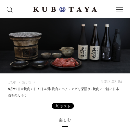
2023.08.25
K
TOP
楽しむ
U
8月29日は焼肉の日！日本酒×焼肉のペアリングを深掘り- 焼肉と一緒に日本
B
酒を楽しもう
O
T
A
楽しむ
Y
A