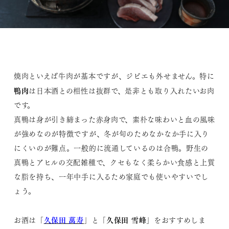
焼肉といえば牛肉が基本ですが、ジビエも外せません。特に
鴨肉
は日本酒との相性は抜群で、是非とも取り入れたいお肉
です。
真鴨は身が引き締まった赤身肉で、素朴な味わいと血の風味
が強めなのが特徴ですが、冬が旬のためなかなか手に入り
にくいのが難点。一般的に流通しているのは合鴨。野生の
真鴨とアヒルの交配雑種で、クセもなく柔らかい食感と上質
な脂を持ち、一年中手に入るため家庭でも使いやすいでし
ょう。
久保田 萬寿
久保田 雪峰
お酒は「
」と「
」をおすすめしま