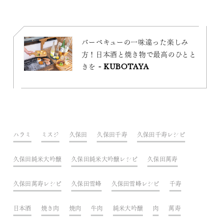
バーベキューの一味違った楽しみ
方！日本酒と焼き物で最高のひとと
きを - KUBOTAYA
ハラミ
ミスジ
久保田
久保田千寿
久保田千寿レシピ
久保田純米大吟醸
久保田純米大吟醸レシピ
久保田萬寿
久保田萬寿レシピ
久保田雪峰
久保田雪峰レシピ
千寿
日本酒
焼き肉
焼肉
牛肉
純米大吟醸
肉
萬寿