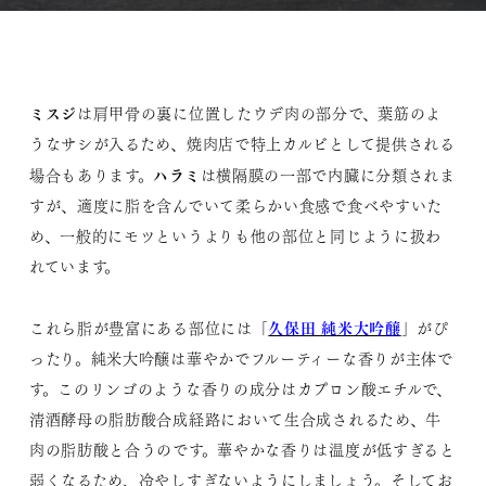
ミスジ
は肩甲骨の裏に位置したウデ肉の部分で、葉筋のよ
うなサシが入るため、焼肉店で特上カルビとして提供される
ハラミ
場合もあります。
は横隔膜の一部で内臓に分類されま
すが、適度に脂を含んでいて柔らかい食感で食べやすいた
め、一般的にモツというよりも他の部位と同じように扱わ
れています。
久保田 純米大吟醸
これら脂が豊富にある部位には「
」がぴ
ったり。純米大吟醸は華やかでフルーティーな香りが主体で
す。このリンゴのような香りの成分はカプロン酸エチルで、
清酒酵母の脂肪酸合成経路において生合成されるため、牛
肉の脂肪酸と合うのです。華やかな香りは温度が低すぎると
弱くなるため、冷やしすぎないようにしましょう。そしてお