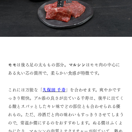
モモ
マルシン
は後ろ足の太ももの部分。
はモモ肉の中心に
ある丸い芯の箇所で、柔らかい食感が特徴です。
久保田 千寿
これには万能な「
」を合わせます。爽やかです
っきり軽快。アル添の良さが出ている千寿は、後半に出てく
る酸とスパッとしたキレ味でどの部位とも合わせられる優
れもの。ただ、冷酒だと肉の味わいもすっきりさせてしまう
ので、常温か燗にするのをおすすめします。ぬる燗はふくよ
かになり、マルシンの肉質とテクスチャーが似ていて、熱め