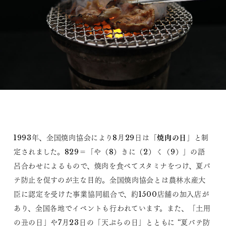
焼肉の日
1993年、全国焼肉協会により8月29日は「
」と制
定されました。829＝「や（8）きに（2）く（9）」の語
呂合わせによるもので、焼肉を食べてスタミナをつけ、夏バ
テ防止を促すのが主な目的。全国焼肉協会とは農林水産大
臣に認定を受けた事業協同組合で、約1500店舗の加入店が
あり、全国各地でイベントも行われています。また、「土用
の丑の日」や7月23日の「天ぷらの日」とともに “夏バテ防