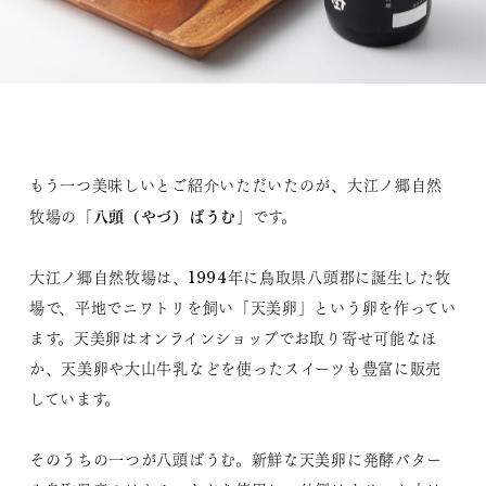
もう一つ美味しいとご紹介いただいたのが、大江ノ郷自然
八頭（やづ）ばうむ
牧場の「
」です。
大江ノ郷自然牧場は、1994年に鳥取県八頭郡に誕生した牧
場で、平地でニワトリを飼い「天美卵」という卵を作ってい
ます。天美卵はオンラインショップでお取り寄せ可能なほ
か、天美卵や大山牛乳などを使ったスイーツも豊富に販売
しています。
そのうちの一つが八頭ばうむ。新鮮な天美卵に発酵バター