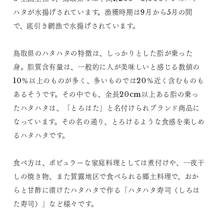
ハタが水揚げされています。漁獲時期は9月から5月の間
で、底引き網漁で水揚げされています。
鳥取県のハタハタの特徴は、しっかりとした脂が乗った
身。脂質含有量は、一般的に人が美味しいと感じる数値の
10％以上のものが多く、多いものでは20％近く含むものも
あるそうです。その中でも、全長20cm以上ある脂の乗っ
たハタハタは、「とろはた」と名付けられブランド商品に
なっています。その名の通り、とろけるような食感を楽しめ
るハタハタです。
食べ方は、ポピュラーな家庭料理としては煮付けや、一夜干
しの焼き物、また賀露地区で食べられる郷土料理で、おか
らと甘酢に漬けたハタハタで作る「ハタハタ寿司（しろは
た寿司）」など様々です。