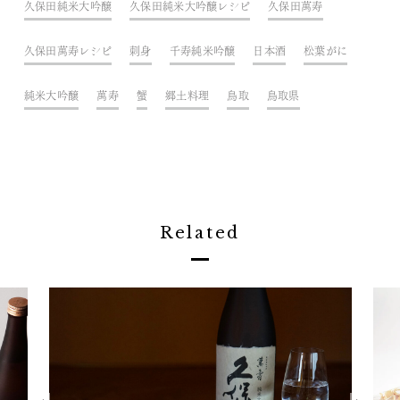
久保田純米大吟醸
久保田純米大吟醸レシピ
久保田萬寿
久保田萬寿レシピ
刺身
千寿純米吟醸
日本酒
松葉がに
純米大吟醸
萬寿
蟹
郷土料理
鳥取
鳥取県
Related