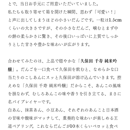
とで、当日お手元にご用意いただいていました。
私たちも取り寄せて箱を開けた瞬間、思わず「可愛い！」
と声に出してしまうほどの小さいだんごです。一粒は1.5cm
くらいの大きさですが、その小さなだんご、噛むとまず中
の餅の柔らかさに驚き、その後口いっぱいに上質でしっか
りとした甘さや豊かな味わいが広がります。
久保田 千寿 純米吟
合わせてみたのは、上品で穏やかな「
醸
」。だんごを一口食べて久保田を飲むと、なめらかな口
当たりのこしあんにスッと久保田が溶け込んでいきます。控
えめな「久保田 千寿 純米吟醸」だからこそ、あんこの風味
を損なわず、むしろあんこの味や香りを引き立てる、まさに
名バイプレイヤーです。
白あん、抹茶あん、小豆あん、それぞれのあんこと日本酒
の甘味や酸味がマッチして、重奏的な味わいが楽しめる王
道ペアリング。これならだんごが10本くらいペロッと食べ