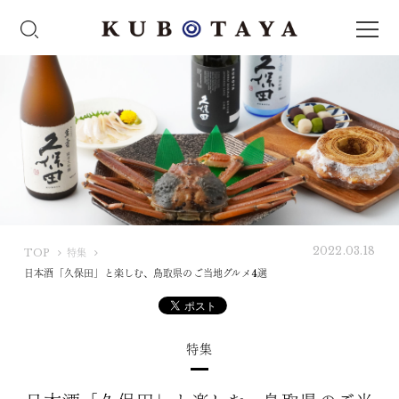
2022.03.18
K
TOP
特集
U
日本酒「久保田」と楽しむ、鳥取県のご当地グルメ4選
B
O
T
特集
A
Y
A