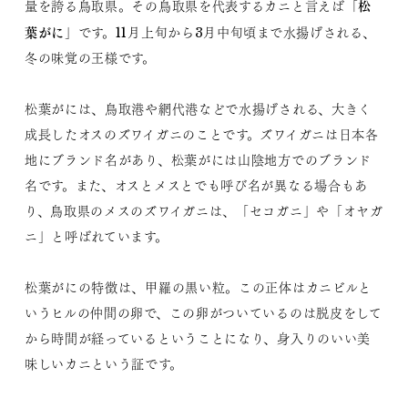
松
量を誇る鳥取県。その鳥取県を代表するカニと言えば「
葉がに
」です。11月上旬から3月中旬頃まで水揚げされる、
冬の味覚の王様です。
松葉がには、鳥取港や網代港などで水揚げされる、大きく
成長したオスのズワイガニのことです。ズワイガニは日本各
地にブランド名があり、松葉がには山陰地方でのブランド
名です。また、オスとメスとでも呼び名が異なる場合もあ
り、鳥取県のメスのズワイガニは、「セコガニ」や「オヤガ
ニ」と呼ばれています。
松葉がにの特徴は、甲羅の黒い粒。この正体はカニビルと
いうヒルの仲間の卵で、この卵がついているのは脱皮をして
から時間が経っているということになり、身入りのいい美
味しいカニという証です。