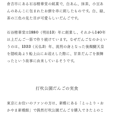
倉吉市にある石谷精華堂の銘菓で、白あん、抹茶、小豆あ
んのあんこに包まれたお餅を串に刺したものです。白、緑、
茶の三色の見た目が可愛らしいだんごです。
石谷精華堂は1880（明治13）年に創業し、それから140年
以上だんご一筋で作り続けています。なぜだんごなのかとい
うのは、1333（元弘3）年、流刑の身となった後醍醐天皇
を隠岐島より船上山にお迎えした際に、甘茶だんごを振舞
ったという故事に由来しているそうです。
打吹公園だんごの実食
東京にお住いのファンの方は、新橋にある「とっとり・お
かやま新橋館」で偶然打吹公園だんごを購入できたとのこ