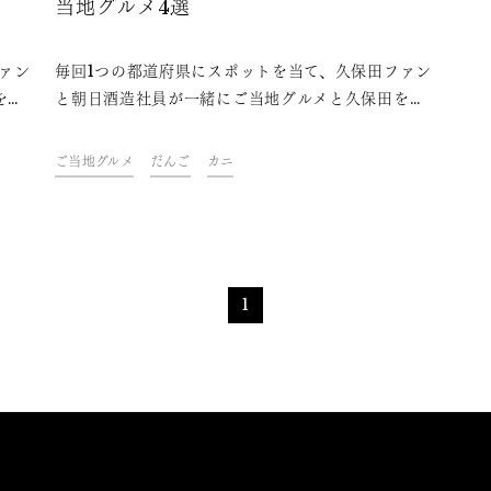
当地グルメ4選
ァン
毎回1つの都道府県にスポットを当て、久保田ファン
を味
と朝日酒造社員が一緒にご当地グルメと久保田を味
クを
わいながら、その地域やグルメにまつわるトークを
楽しむオンラインイベント「久保田ご当地グルメ
ご当地グルメ
だんご
カニ
。フ
部」。今回は、鳥取県をテーマに開催しました。フ
県の
ァンや社員おすすめの、久保田と楽しめる鳥取県の
ご当地グルメをご紹介します。
1