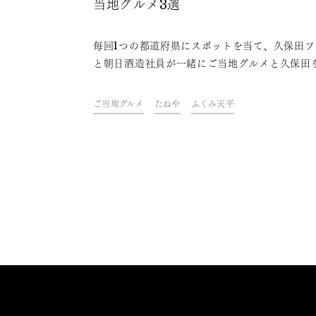
当地グルメ3選
毎回1つの都道府県にスポットを当て、久保田フ
と朝日酒造社員が一緒にご当地グルメと久保田
わいながら、その地域やグルメにまつわるトー
楽しむオンライン飲み会「久保田ご当地グルメ
ご当地グルメ
たねや
ふくみ天平
部」。今回は、滋賀県をテーマに開催しました
ァンや社員おすすめの、久保田と楽しめる滋賀
ご当地グルメをご紹介します。