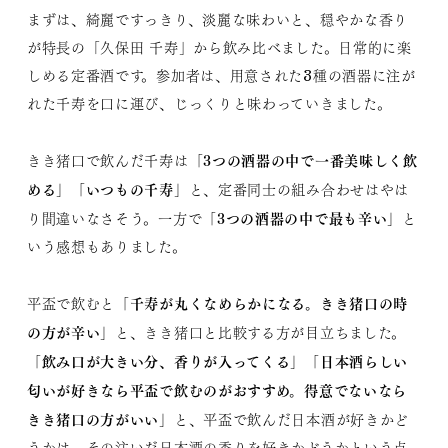
まずは、綺麗ですっきり、淡麗な味わいと、穏やかな香り
が特長の「久保田 千寿」から飲み比べました。日常的に楽
しめる定番酒です。参加者は、用意された3種の酒器に注が
れた千寿を口に運び、じっくりと味わっていきました。
「3つの酒器の中で一番美味しく飲
きき猪口で飲んだ千寿は
める」「いつもの千寿」
と、定番同士の組み合わせはやは
「3つの酒器の中で最も辛い」
り間違いなさそう。一方で
と
いう感想もありました。
「千寿が丸くなめらかになる。きき猪口の時
平盃で飲むと
の方が辛い」
と、きき猪口と比較する方が目立ちました。
「飲み口が大きい分、香りが入ってくる」「日本酒らしい
匂いが好きなら平盃で飲むのがおすすめ。得意でないなら
きき猪口の方がいい」
と、平盃で飲んだ日本酒が好きかど
うかは、その注いだ日本酒の香りを好きかどうかという点