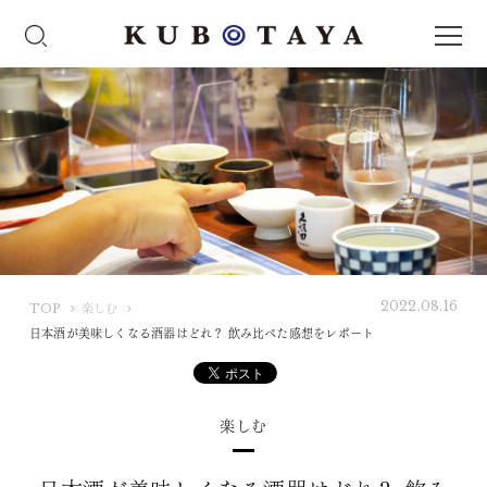
2022.08.16
K
TOP
楽しむ
U
日本酒が美味しくなる酒器はどれ？ 飲み比べた感想をレポート
B
O
T
楽しむ
A
Y
A