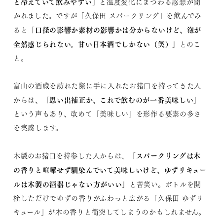
と冷えていて飲みやすい」
と温度変化にまつわる感想が聞
かれました。ですが「久保田 スパークリング」を飲んでみ
「口径の影響か素材の影響かは分からないけど、泡が
ると
全然感じられない。甘い日本酒でしかない（笑）」
とのこ
と。
富山の酒蔵を訪れた際に手に入れたお猪口を持ってきた人
「思い出補正か、これで飲むのが一番美味しい」
からは、
という声もあり、改めて「美味しい」を形作る要素の多さ
を実感します。
「スパークリングは木
木製のお猪口を持参した人からは、
の香りと喧嘩せず馴染んでいて美味しいけど、ゆずリキュー
ルは木製の酒器じゃない方がいい」
と苦笑い。ボトルを開
栓しただけでゆずの香りがふわっと広がる「久保田 ゆずリ
キュール」が木の香りと衝突してしまうのかもしれません。