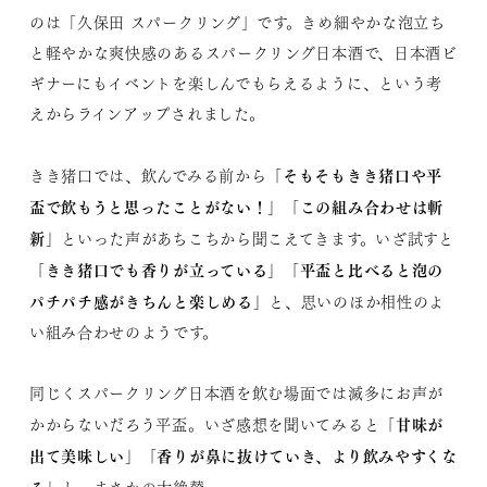
のは「久保田 スパークリング」です。きめ細やかな泡立ち
と軽やかな爽快感のあるスパークリング日本酒で、日本酒ビ
ギナーにもイベントを楽しんでもらえるように、という考
えからラインアップされました。
「そもそもきき猪口や平
きき猪口では、飲んでみる前から
盃で飲もうと思ったことがない！」「この組み合わせは斬
新」
といった声があちこちから聞こえてきます。いざ試すと
「きき猪口でも香りが立っている」「平盃と比べると泡の
パチパチ感がきちんと楽しめる」
と、思いのほか相性のよ
い組み合わせのようです。
同じくスパークリング日本酒を飲む場面では滅多にお声が
「甘味が
かからないだろう平盃。いざ感想を聞いてみると
出て美味しい」「香りが鼻に抜けていき、より飲みやすくな
る」