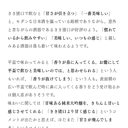
「甘さが引き立つ」「一番美味しい」
きき猪口で飲むと
と、モダンな日本酒を謳っている銘柄でありながら、意外
「慣れて
と昔ながらの酒器であるきき猪口が好評のよう。
いるから飲みやすい」
「美味しい、いつもの感じ」
と親し
みある酒器は落ち着いて味わえるようです。
「香りが鼻に入ってくる。お燗にして
平盃で味わってみると
平盃で飲むと美味しいのでは、と思わせられる」
という人
「香りが抜けてしまう」
もいれば、
という人も。表面積の
広い平盃で飲んだ時に鼻に入ってくる香りをどう受け取るか
は個人差がありそうです。
「甘味ある純米大吟醸を、きちんと甘いと
味わいに関しては
感じさせてくれる」「きき猪口より甘く感じる」
というコ
「甘さが飛んでしま
メントが出たかと思えば、はたまた
う」