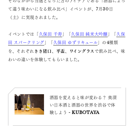
そのなかから当選となった方のアイデアである「酒器によっ
て違う味わいになる飲み比べ」イベントが、7月30日
（土）に実現されました。
イベントでは「
久保田 千寿
」「
久保田 純米大吟醸
」「
久保
田 スパークリング
」「
久保田 ゆずリキュール
」の4種類
きき猪口
平盃
ワイングラス
を、それぞれ
、
、
で飲み比べ、味
わいの違いを体験してもらいました。
酒器を変えると味が変わる？ 奥深
い日本酒と酒器の世界を渋谷で体
験しよう - KUBOTAYA