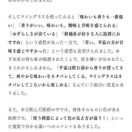
あるのかもしれません。
「味わいも香りも一番強
そしてワイングラスを使ってみると
い」「香りがいい。味わいも、酸味と甘味を感じられる」
「ゆずらしさが出ている」「柑橘系が好きな人に抜群にお
すすめ」
「苦い。平盃の方が甘
という感想があった一方で、
味を感じやすかった」
という感想も見受けられました。ゆ
ず本来の持ち味が強調されたことで、好き嫌いが分かれてし
「平盃は飲む前から香りが漂ってき
まうのかもしれません。
て、爽やかな味わいをネタバレしてくる。ワイングラスはネ
タバレしてこないから楽しめる」
なんていう面白い意見もあ
りました。
また、本日飲んだ銘柄の中では、液体そのものに色がある
「使う酒器によって色の見え方が違う！」
銘柄です。
といっ
た視覚で分かる違いへのコメントもありました。