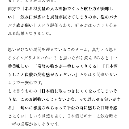
と、まさかの大絶賛。
「ある程度量の入る酒器でぐっと飲む方が美味し
他方で
い」「飲み口が広いと炭酸が抜けてしまうのか、泡のパチ
パチ感が弱い」
という評価もあり、好みがはっきりと分か
れる結果となりました。
思いがけない展開を迎えているこのターム。真打とも思え
「一
るワイングラスはいかに？ と思いながら飲んでみると
番美味しい」「炭酸の強さが一番しっくりくる」「日本酒
らしさと炭酸の発泡感がちょどいい」
とやはり間違いない
ようで一安心です。
「日本酒に取っつきにくくなってしまいそ
とは言うものの
うな、このお酒強いんじゃないかな、って思わせる匂いがす
る」「匂いに邪魔されちゃって平盃の時に感じた甘味を感
じにくい」
という感想もあり、日本酒ビギナーと飲む時は
一考の必要がありそうです。