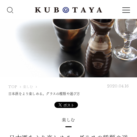
2020.04.16
K
TOP
楽しむ
U
日本酒をより楽しめる。グラスの種類や選び方
B
O
T
楽しむ
A
Y
A