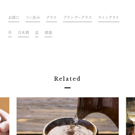
お猪口
ぐい呑み
グラス
ブランデーグラス
ワイングラス
升
日本酒
盃
酒器
Related