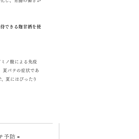
悪化し、胃腸の働きが
期待できる麹甘酒を使
アミノ酸による免疫
、夏バテの症状であ
で、夏にはぴったり
予防 -