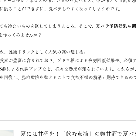
クリームやかき氷などの冷たいものを食べると、体が冷えて血流が
に摂ることができずに、夏バテしやすくなってしまうのです。
夏バテ予防効果も
ても冷たいものを欲してしまうところ。そこで、
を作ってみませんか？
れ、健康ドリンクとして人気の高い麹甘酒。
養素が豊富に含まれており、ブドウ糖による疲労回復効果や、必須
B群による代謝アップなど、様々な効果が知られています。これらが
を回復し、腸内環境を整えることで食欲不振の解消も期待できるの
夏には甘酒を！「飲む点滴」の麹甘酒で夏バテ