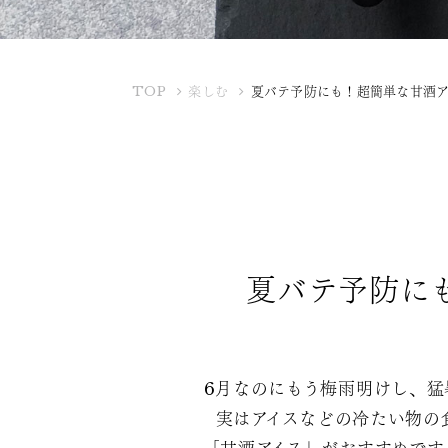
K
TOP
楽しむ
夏バテ予防にも！超簡単な甘酒ア
U
B
O
T
A
Y
A
夏バテ予防に
6月なのにもう梅雨明けし、猛
実はアイスなどの冷たい物の