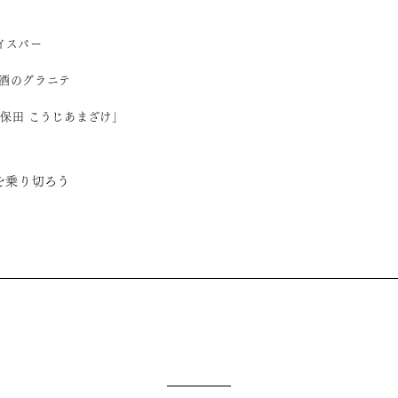
イスバー
酒のグラニテ
保田 こうじあまざけ」
を乗り切ろう