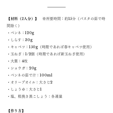
【材料（2人分）】
※所要時間：約15分（パスタの茹で時
間除く）
・ペンネ：120g
・しらす：30g
・キャベツ：150g（時期であれば春キャベツ使用）
・玉ねぎ：1/2個（時期であれば新玉ねぎ使用）
・大葉：4枚
・ショウガ：20g
・ペンネの茹で汁：100ml
・オリーブオイル：大さじ2
・しょうゆ：大さじ1
・塩、粗挽き黒こしょう：各適量
【作り方】