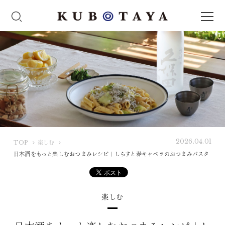
2026.04.01
K
TOP
楽しむ
U
日本酒をもっと楽しむおつまみレシピ｜しらすと春キャベツのおつまみパスタ
B
O
T
楽しむ
A
Y
A