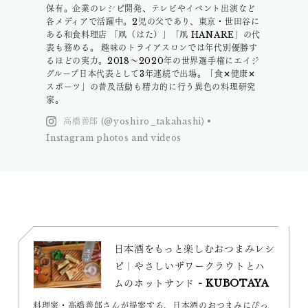
保有。企業のレシピ開発、テレビやイベント出演など
各メディアで活躍中。2児の父であり、東京・世田谷に
ある和食料理店 「凧（はた）」「凧 HANARE」の代
表も務める。 趣味のトライアスロンでは年代別優勝す
るほどの実力。2018〜2020年の世界選手権にエイジ
グループ日本代表として3年連続で出場。「食✕健康✕
スポーツ」の普及活動も精力的に行う異色の料理研究
家。
高橋善郎 (@yoshiro_takahashi) •
Instagram photos and videos
日本酒をもっと楽しむおつまみレシ
ピ｜やさしいザワークラウトとハ
ムのホットサンド - KUBOTAYA
料理家・高橋善郎さんが提案する、日本酒のおつまみにぴっ