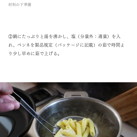
材料の下準備
②鍋にたっぷりと湯を沸かし、塩（分量外：適量）を入
れ、ペンネを製品規定（パッケージに記載）の茹で時間よ
り少し早めに茹で上げる。