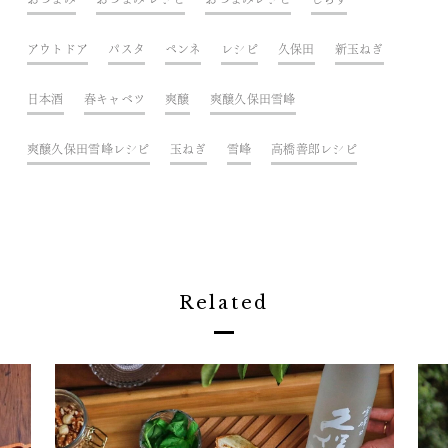
アウトドア
パスタ
ペンネ
レシピ
久保田
新玉ねぎ
日本酒
春キャベツ
爽醸
爽醸久保田雪峰
爽醸久保田雪峰レシピ
玉ねぎ
雪峰
高橋善郎レシピ
Related