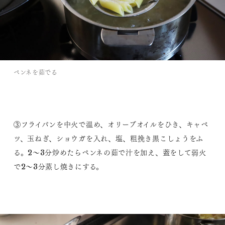
ペンネを茹でる
③フライパンを中火で温め、オリーブオイルをひき、キャベ
ツ、玉ねぎ、ショウガを入れ、塩、粗挽き黒こしょうをふ
る。2～3分炒めたらペンネの茹で汁を加え、蓋をして弱火
で2～3分蒸し焼きにする。