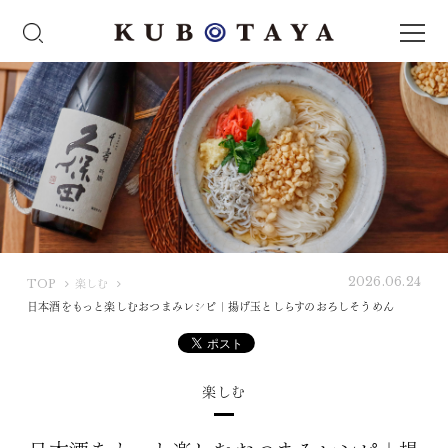
2026.06.24
K
TOP
楽しむ
U
日本酒をもっと楽しむおつまみレシピ｜揚げ玉としらすのおろしそうめん
B
O
T
楽しむ
A
Y
A