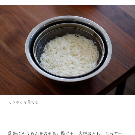
そうめんを茹でる
③器にそうめんをのせる。揚げ玉、大根おろし、しらす干