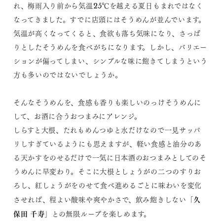
れ、梅雨入り前から気温25℃を越える夏日もまれではなく
なってきました。すでに店頭にはそうめんが並んでいます。
気温が高くなってくると、食欲も落ち気味になり、さっぱ
りとしたそうめんを食べがちになります。しかし、バリエー
ションが偏ってしまい、シンプルな味に飽きてしまうという
方も多いのではないでしょうか。
そんなそうめんを、食感も香りも楽しいのっけそうめんに
して、お酒に合うおつまみにアレンジ。
しらすと大根、たれもめんつゆと水だけなので一見サッパ
リしすぎているようにも思えますが、軽い食感と油分のあ
る天かすをのせるだけで一気に日本酒のおつまみとしてのそ
うめんに早変わり。そこに大根としょうがの二つのすりお
ろし、紅しょうがをのせて食べ進めるごとに味わいを変化
久
させれば、程よい酸味や爽やかさで、飲み飽きしない「
保田 千寿
」との無限ループを楽しめます。