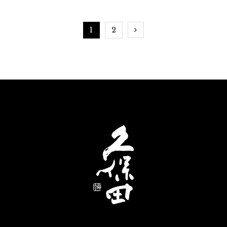
めま
な風
1
2
か。