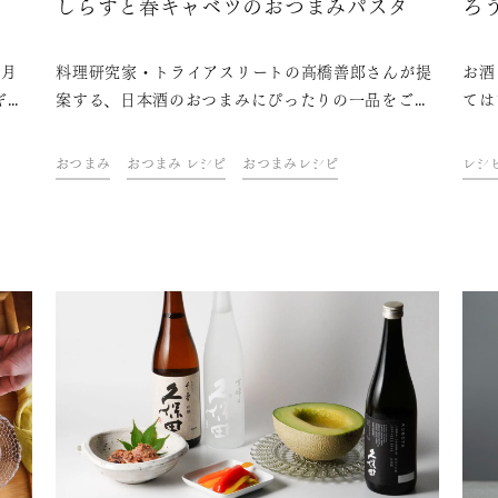
しらすと春キャベツのおつまみパスタ
ろ
5月
料理研究家・トライアスリートの高橋善郎さんが提
お酒
ギフ
案する、日本酒のおつまみにぴったりの一品をご紹
ては
おす
介。「久保田」と一緒に、ご自宅での上質なひとと
分が
きをお楽しみください。
わい
おつまみ
おつまみ レシピ
おつまみレシピ
レシ
史や
に楽
さん