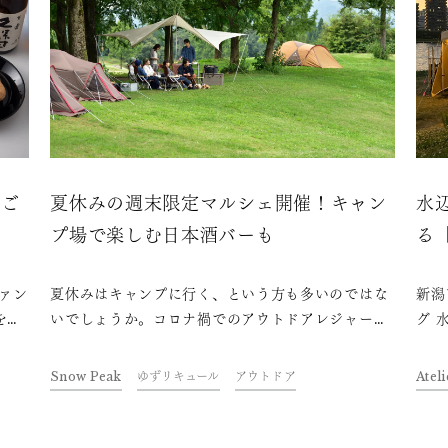
のご
夏休みの週末限定マルシェ開催！キャン
水
プ場で楽しむ日本酒バーも
る「
に
ァン
夏休みはキャンプに行く、という方も多いのではな
新潟
を味
いでしょうか。コロナ禍でのアウトドアレジャーブ
グ 
クを
ームも相まって、全国各地のキャンプ場はどこも人
7月
気のようです。今回はキャンパーの聖地である、新
アウ
Snow Peak
ゆずリキュール
アウトドア
Atel
。フ
潟県三条市にある「Snow Peak
by
県の
HEADQUARTERS」と、そこで週末開催するマ
「久
ルシェをご紹介します。
「A