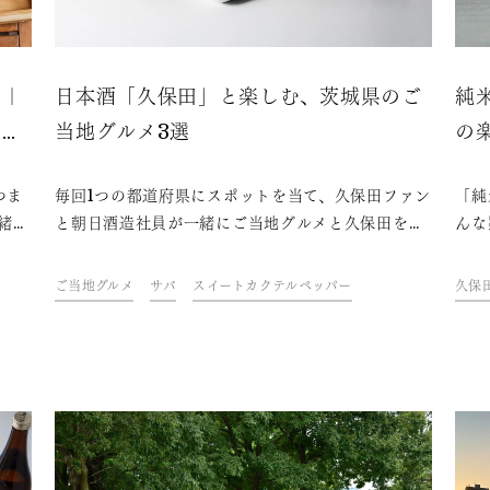
ピ｜
日本酒「久保田」と楽しむ、茨城県のご
純
ット
当地グルメ3選
の
つま
毎回1つの都道府県にスポットを当て、久保田ファン
「純
緒
と朝日酒造社員が一緒にご当地グルメと久保田を味
んな
さ
わいながら、その地域やグルメにまつわるトークを
は、
楽しむオンライン飲み会「久保田ご当地グルメ
ルコ
ご当地グルメ
サバ
スイートカクテルペッパー
久保
部」。今回は、茨城県をテーマに開催しました。フ
す。
ァンや社員おすすめの、久保田と楽しめる茨城県の
酒の
ご当地グルメをご紹介します。
紹介