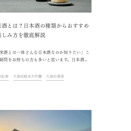
米酒とは？日本酒の種類からおすすめ
楽しみ方を徹底解説
米酒とは一体どんな日本酒なのか知りたい」こ
疑問をお持ちの方も多いと思います。日本酒に
米と米麹、水のみで作られる純米酒と、醸造ア
ールを添加した吟醸酒や本醸造酒に分類されま
田紅寿
久保田純米大吟醸
久保田萬寿
米本来の旨味やふくよかな香りが楽しめる純米
種類や楽しみ方、久保田おすすめの純米酒をご
します。