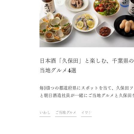
日本酒「久保田」と楽しむ、千葉県
当地グルメ4選
毎回1つの都道府県にスポットを当て、久保田フ
と朝日酒造社員が一緒にご当地グルメと久保田
わいながら、その地域やグルメにまつわるトー
楽しむオンライン飲み会「久保田ご当地グルメ
いわし
ご当地グルメ
イワシ
部」。今回は、千葉県をテーマに開催しました
ァンや社員おすすめの、久保田と楽しめる千葉
ご当地グルメをご紹介します。