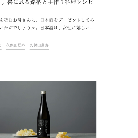
う。喜ばれる銘柄と手作り料理レシピ
を嗜むお母さんに、日本酒をプレゼントしてみ
いかがでしょうか。日本酒は、女性に嬉しい成
含まれていたり、女性好みのフルーティーな味
も多くおすすめです。本記事では、母の日の歴
ピ
久保田翠寿
久保田萬寿
、プレゼントにぴったりの銘柄、日本酒と一緒
しみたい手作り料理レシピを紹介します。お母
に喜ばれる母の日を企画しましょう。