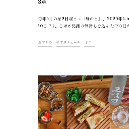
3選
毎年5月の第2日曜日は「母の日」、2026年は
10日です。日頃の感謝の気持ちを込めた母の日
トに、今年は日本酒を贈りませんか？ギフトに
すめの日本酒を3本紹介します。
おすすめ
ゆずリキュール
ギフト