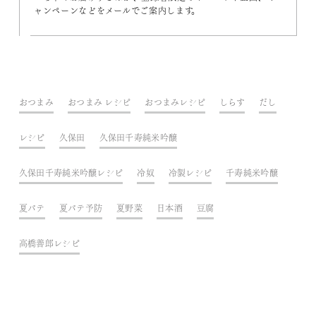
ャンペーンなどをメールでご案内します。
おつまみ
おつまみ レシピ
おつまみレシピ
しらす
だし
レシピ
久保田
久保田千寿純米吟醸
久保田千寿純米吟醸レシピ
冷奴
冷製レシピ
千寿純米吟醸
夏バテ
夏バテ予防
夏野菜
日本酒
豆腐
高橋善郎レシピ