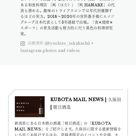
ある和食料理店 「凧（はた）」「凧 HANARE」の代
表も務める。趣味のトライアスロンでは年代別優勝す
るほどの実力。2018〜2020年の世界選手権にエイジ
グループ日本代表として3年連続で出場。「食✕健康✕
スポーツ」の普及活動も精力的に行う異色の料理研究
家。
高橋善郎 (@yoshiro_takahashi) •
Instagram photos and videos
KUBOTA MAIL NEWS | 久保田
| 朝日酒造
新潟県にある日本酒の酒蔵「朝日酒造」の「KUBOTA
MAIL NEWS」をご紹介します。久保田に関する最新情報を
いち早くお届けするほか、登録者限定のイベントや企画、キ