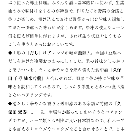
ぷり使った郷土料理。みりんや酒は基本的には使わず、生醤
油のみで味付けをするのが特徴で、作りたては野菜の食感と
香りが楽しめ、漬け込んでおけば野菜から出た旨味と調和し
てまた一味違った味わいが楽しめます。冷凍の枝豆やコーン
缶を使えば簡単に作れますが、あれば生の枝豆やとうもろ
こしを使うとさらにおいしいです。
だし
◆山形の「
」はアレンジの幅が無限大。今回は豆腐へ
だしをかけた冷製おつまみにしました。米の旨味をしっかり
久保
と感じつつも、キレと華やかさを兼ね備えた食中酒「
田 千寿 純米吟醸
」と合わせれば、野菜自体が持つ旨味や苦
味とも調和してくれるので、しっかり栄養もとれつつ食べ飽
きないペアリングです。
久
◆清々しく華やかな香りと透明感のある余韻が特徴の「
保田 翠寿
」。一見、生醤油が勝ってしまいそうなペアリン
グですが、ハーブ類とも相性が良い日本酒なので、和ハーブ
とも言えるミョウガやショウガなどと合わせることで、日本