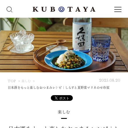
2025.08.20
K
TOP
楽しむ
U
日本酒をもっと楽しむおつまみレシピ｜しらすと夏野菜マリネのせ冷奴
B
O
T
楽しむ
A
Y
A