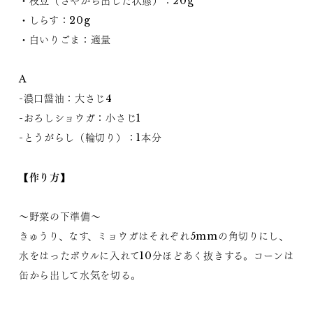
・枝豆（さやから出した状態）：20g
・しらす：20g
・白いりごま：適量
A
-濃口醤油：大さじ4
-おろしショウガ：小さじ1
-とうがらし（輪切り）：1本分
【作り方】
～野菜の下準備～
きゅうり、なす、ミョウガはそれぞれ5mmの角切りにし、
水をはったボウルに入れて10分ほどあく抜きする。コーンは
缶から出して水気を切る。