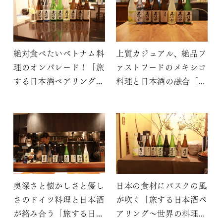
絶対食べたいベトナム料
上質カジュアル、絶品フ
理のオンパレード！「旅
ァストフードのメキシコ
する日本酒ペアリング～
料理と日本酒の融合「旅
世界の料理と久保田～」
する日本酒ペアリング～
世界の料理と久保田～」
奥深さと懐かしさと優し
日本の食材にバスクの風
さのドイツ料理と日本酒
が吹く「旅する日本酒ペ
が絡み合う「旅する日本
アリング～世界の料理と