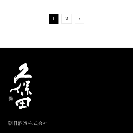
酒ペアリング～世界の料
久保田」
理と久保田～」
1
2
朝日酒造株式会社