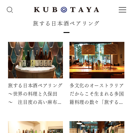
旅する日本酒ペアリング
旅する日本酒ペアリング
多文化のオーストラリア
～世界の料理と久保田
だからこそ生まれる多国
～ 注目度の高い麻布台
籍料理の数々「旅する日
ヒルズに佇む東京イタリ
本酒ペアリング～世界の
アン 深みのある料理と
料理と久保田～」
日本酒