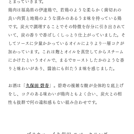
とまっていきます。
鶏肉は福島県の伊達鶏で、若鶏のような柔らかく歯切れの
良い肉質と地鶏のような深みのあるうま味を持っている鶏
です。炭火で調理することでその特徴を存分に引き出されて
いて、炭の香りで香ばしくしっとり仕上がっていました。そ
してソースに少量かかっているオイルによりより一層コクが
加わっています。これは麹とオイルを真空してからスチーム
にかけたというオイルで、まるでローストしたかのような香
りと味わいがあり、醤油にも似たうま味を感じました。
久保田 碧寿
お酒は「
」。碧寿の複雑な酸が全体的な底上げ
をし、コクのある味わいが鶏肉ともよく合い、炭火との相
性も抜群で何の違和感もない組み合わせです。