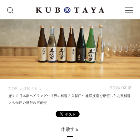
2024.03.18
K
TOP
体験する
U
旅する日本酒ペアリング〜世界の料理と久保田〜発酵技術を駆使した北欧料理
B
と久保田の無限の可能性
O
T
A
体験する
Y
A