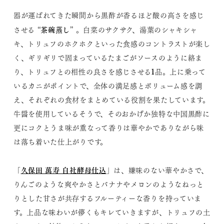
器が運ばれてきた瞬間から黒酢が香るほど酸の高さを感じ
茶碗蒸し
させる “
” 。白菜のサクサク、湯葉のシャキシャ
キ、トリュフのホクホクといった食感のコントラストが楽し
く、ギリギリで固まっているたまごがソースのように絡ま
り、トリュフとの相性の良さを感じさせる1品。上に乗って
いるカニがポイントで、全体の満足感とボリューム感を調
え、それぞれの食材をまとめている役割を果たしています。
牛醤を使用しているそうで、そのおかげか独特な中国黒酢に
更にコクとうま味が重なって香りは華やかでありながら味
は落ち着いた仕上がりです。
久保田 萬寿 自社酵母仕込
「
」は、嫌味のない華やかさで、
りんごのような爽やかさとバナナやメロンのようなねっと
りとした甘さが共存するフルーティーな香りを持っていま
す。上品な味わいが儚くもキレていきますが、トリュフの土