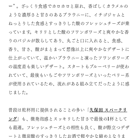
ー
” 。ざっくり食感でホロホロと崩れ、香ばしくカラメルの
ような濃厚さと甘さのあるブラウニーに、イチゴジャムと
ねっとりした食感とすっきりした酸のフレッシュチーズが乗
っています。キリリとした酸のフワンボワーズと爽やかな香
りのバジルが散らしてあり、丸ごと口に入れると、食感、
香り、甘さ、酸がまとまって想像以上に爽やかなデザートに
仕上がっていて、温かいブラウニーと凍ったフワンボワーズ
の温度差も楽しいデザート。スタートもブルーベリーが使わ
れていて、最後もいちごやフワンボワーズといったベリー系
が使用されているため、流れがある組み立てだったように感
じました。
久保田 スパークリ
普段は乾杯用に提供されることの多い「
ング
」も、微発泡感とスッキリした甘さで最後の1杯として
も最適。フレッシュチーズとの相性も良く、酸が際立つデザ
ートと微炭酸のすっきりしたお酒で軽やかな締めとなりま