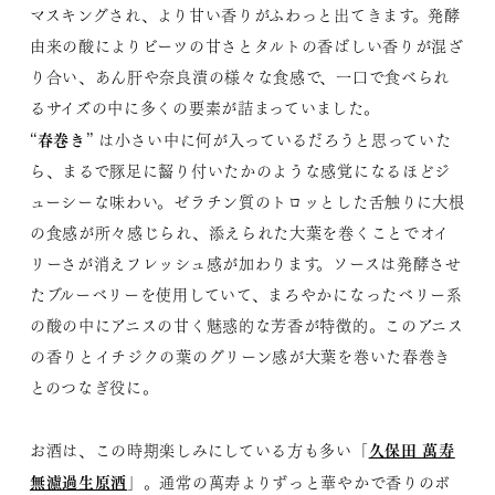
マスキングされ、より甘い香りがふわっと出てきます。発酵
由来の酸によりビーツの甘さとタルトの香ばしい香りが混ざ
り合い、あん肝や奈良漬の様々な食感で、一口で食べられ
るサイズの中に多くの要素が詰まっていました。
春巻き
“
” は小さい中に何が入っているだろうと思っていた
ら、まるで豚足に齧り付いたかのような感覚になるほどジ
ューシーな味わい。ゼラチン質のトロッとした舌触りに大根
の食感が所々感じられ、添えられた大葉を巻くことでオイ
リーさが消えフレッシュ感が加わります。ソースは発酵させ
たブルーベリーを使用していて、まろやかになったベリー系
の酸の中にアニスの甘く魅惑的な芳香が特徴的。このアニス
の香りとイチジクの葉のグリーン感が大葉を巻いた春巻き
とのつなぎ役に。
久保田 萬寿
お酒は、この時期楽しみにしている方も多い「
無濾過生原酒
」。通常の萬寿よりずっと華やかで香りのボ