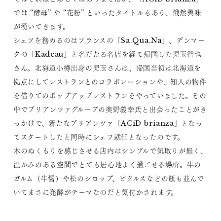
では “酵母” や “花粉” といったタイトルもあり、俄然興味
が湧いてきます。
シェフを務めるのはフランスの「Sa.Qua.Na」、デンマー
クの「Kadeau」と名だたる名店を経て帰国した児玉智也
さん。北海道小樽出身の児玉さんは、帰国当初は北海道を
拠点にしてレストランとのコラボレーションや、知人の物件
を借りてのポップアップレストランをやっていました。その
中でブリアンツァグループの奥野義幸氏と出会ったことがき
っかけで、新たなブリアンツァ「ACiD brianza」となっ
てスタートしたと同時にシェフ就任となったのです。
木のぬくもりを感じさせる店内はシンプルで気取りが無く、
温かみのある空間でとても居心地よく過ごせる場所。牛の
ガルム（牛醤）や松のシロップ、ピクルスなどの瓶も並んで
いてまさに発酵がテーマなのだと気付かされます。