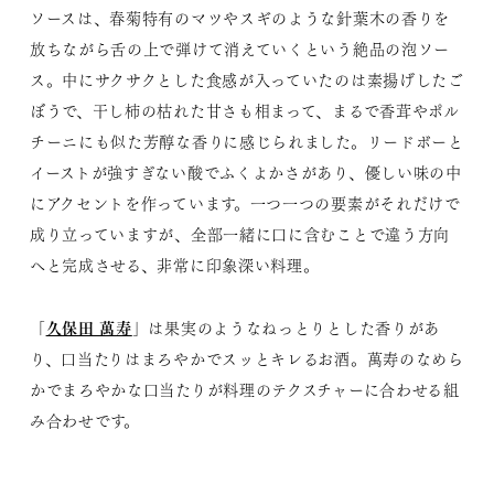
ソースは、春菊特有のマツやスギのような針葉木の香りを
放ちながら舌の上で弾けて消えていくという絶品の泡ソー
ス。中にサクサクとした食感が入っていたのは素揚げしたご
ぼうで、干し柿の枯れた甘さも相まって、まるで香茸やポル
チーニにも似た芳醇な香りに感じられました。リードボーと
イーストが強すぎない酸でふくよかさがあり、優しい味の中
にアクセントを作っています。一つ一つの要素がそれだけで
成り立っていますが、全部一緒に口に含むことで違う方向
へと完成させる、非常に印象深い料理。
久保田 萬寿
「
」は果実のようなねっとりとした香りがあ
り、口当たりはまろやかでスッとキレるお酒。萬寿のなめら
かでまろやかな口当たりが料理のテクスチャーに合わせる組
み合わせです。