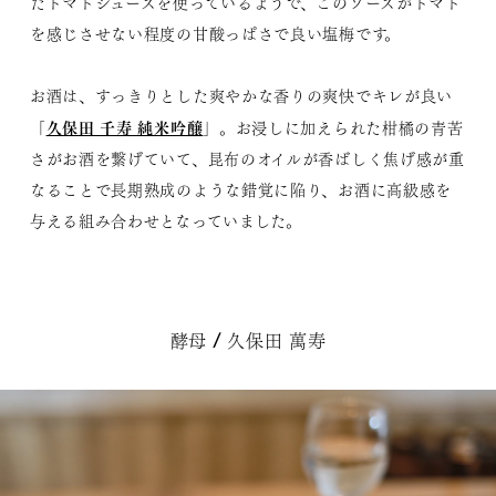
たトマトジュースを使っているようで、このソースがトマト
を感じさせない程度の甘酸っぱさで良い塩梅です。
お酒は、すっきりとした爽やかな香りの爽快でキレが良い
久保田 千寿 純米吟醸
「
」。お浸しに加えられた柑橘の青苦
さがお酒を繋げていて、昆布のオイルが香ばしく焦げ感が重
なることで長期熟成のような錯覚に陥り、お酒に高級感を
与える組み合わせとなっていました。
酵母 / 久保田 萬寿