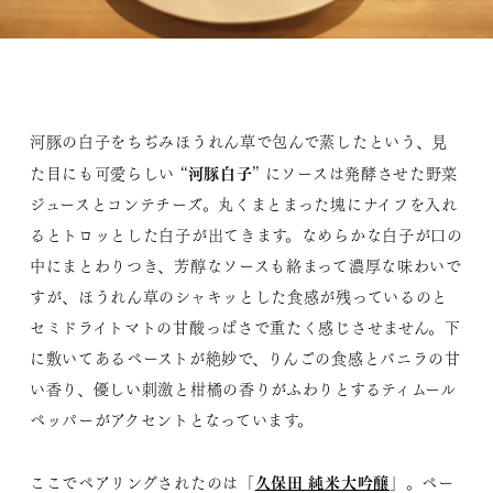
河豚の白子をちぢみほうれん草で包んで蒸したという、見
河豚白子
た目にも可愛らしい “
” にソースは発酵させた野菜
ジュースとコンテチーズ。丸くまとまった塊にナイフを入れ
るとトロッとした白子が出てきます。なめらかな白子が口の
中にまとわりつき、芳醇なソースも絡まって濃厚な味わいで
すが、ほうれん草のシャキッとした食感が残っているのと
セミドライトマトの甘酸っぱさで重たく感じさせません。下
に敷いてあるペーストが絶妙で、りんごの食感とバニラの甘
い香り、優しい刺激と柑橘の香りがふわりとするティムール
ペッパーがアクセントとなっています。
久保田 純米大吟醸
ここでペアリングされたのは「
」。ペー