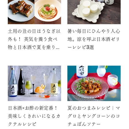
土用の丑の日はうなぎ以
暑い毎日にひんやり人心
外も！ 英気を養う食べ
地。涼を呼ぶ日本酒ゼリ
物と日本酒で夏を乗り越
ーレシピ3選
える
日本酒×お酢の新定番！
夏のおつまみレシピ｜マ
美味しくきれいになるカ
グロとヤングコーンのコ
クテルレシピ
チュぽんソテー