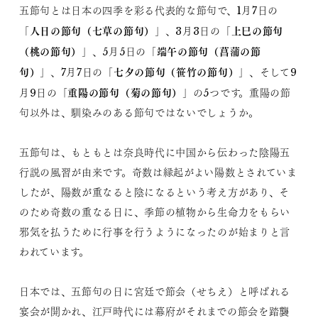
五節句とは日本の四季を彩る代表的な節句で、1月7日の
人日の節句（七草の節句）
上巳の節句
「
」、3月3日の「
（桃の節句）
端午の節句（菖蒲の節
」、5月5日の「
句）
七夕の節句（笹竹の節句）
」、7月7日の「
」、そして9
「重陽の節句（菊の節句）
月9日の
」の5つです。重陽の節
句以外は、馴染みのある節句ではないでしょうか。
五節句は、もともとは奈良時代に中国から伝わった陰陽五
行説の風習が由来です。奇数は縁起がよい陽数とされていま
したが、陽数が重なると陰になるという考え方があり、そ
のため奇数の重なる日に、季節の植物から生命力をもらい
邪気を払うために行事を行うようになったのが始まりと言
われています。
日本では、五節句の日に宮廷で節会（せちえ）と呼ばれる
宴会が開かれ、江戸時代には幕府がそれまでの節会を踏襲