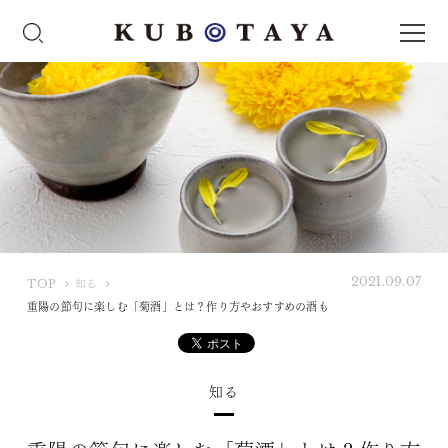
2021.09.07
K
TOP
知る
U
重陽の節句に楽しむ「菊酒」とは？作り方やおすすめの酒も
B
O
T
知る
A
Y
A