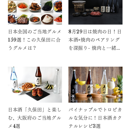
日本全国のご当地グルメ
8月29日は焼肉の日！日
159選！この久保田に合
本酒×焼肉のペアリング
うグルメは？
を深掘り- 焼肉と一緒に
日本酒を楽しもう
日本酒「久保田」と楽し
パイナップルでトロピカ
む、大阪府のご当地グル
ルな気分に！日本酒カク
メ4選
テルレシピ3選