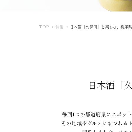
K
TOP
特集
日本酒「久保田」と楽しむ、兵庫県
U
B
O
T
A
Y
A
日本酒「久
毎回1つの都道府県にスポッ
その地域やグルメにまつわる