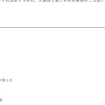
ンや社員おすすめの、久保田と楽しめる兵庫県のご当地グ
メ部とは
田
食