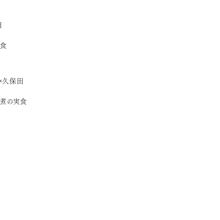
田
食
×久保田
煮の実食