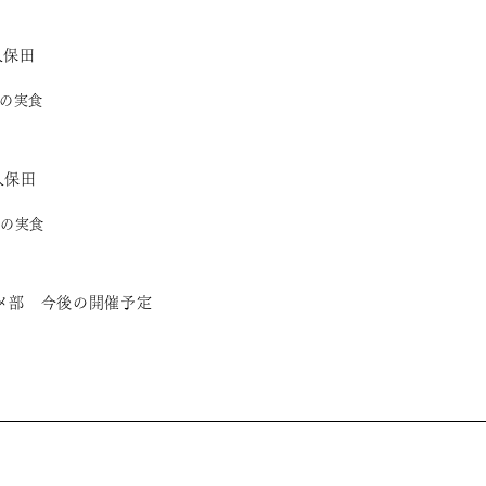
久保田
の実食
久保田
の実食
メ部 今後の開催予定