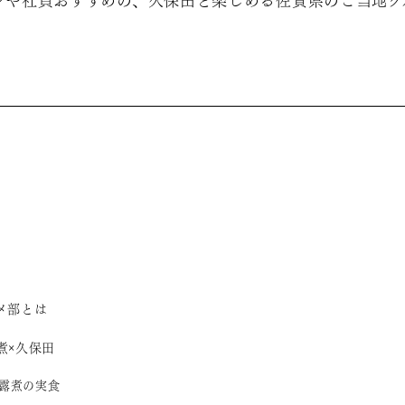
ンや社員おすすめの、久保田と楽しめる佐賀県のご当地グ
メ部とは
煮×久保田
露煮の実食