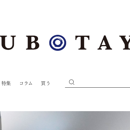
特集
コラム
買う