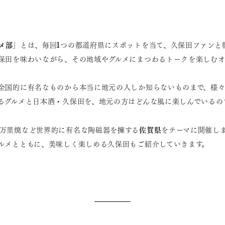
メ部
」とは、毎回1つの都道府県にスポットを当て、久保田ファンと
保田を味わいながら、その地域やグルメにまつわるトークを楽しむオ
全国的に有名なものから本当に地元の人しか知らないものまで、様々
るグルメと日本酒・久保田を、地元の方はどんな風に楽しんでいるの
佐賀
県
万里焼など世界的に有名な陶磁器を擁する
をテーマに開催し
ルメとともに、美味しく楽しめる久保田もご紹介していきます。