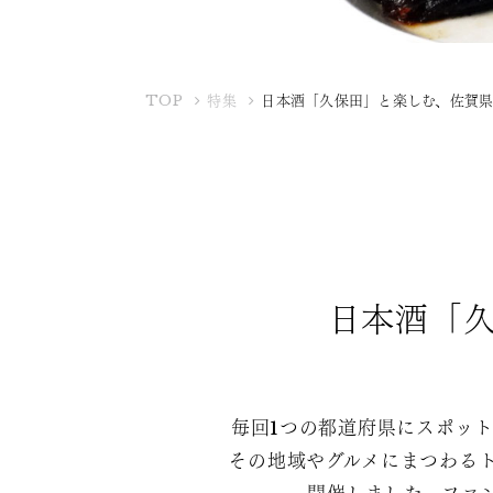
K
TOP
特集
日本酒「久保田」と楽しむ、佐賀県
U
B
O
T
A
Y
A
日本酒「久
毎回1つの都道府県にスポッ
その地域やグルメにまつわる