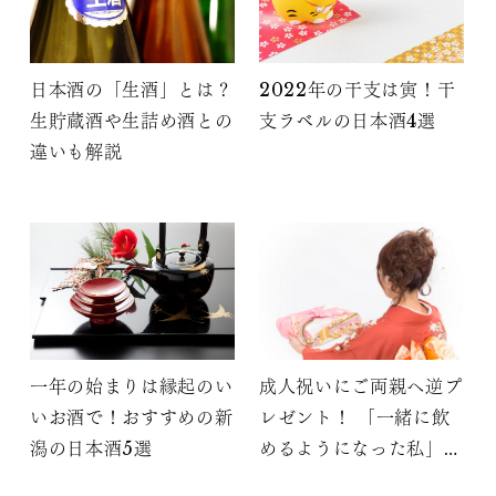
日本酒の「生酒」とは？
2022年の干支は寅！干
生貯蔵酒や生詰め酒との
支ラベルの日本酒4選
違いも解説
一年の始まりは縁起のい
成人祝いにご両親へ逆プ
いお酒で！おすすめの新
レゼント！ 「一緒に飲
潟の日本酒5選
めるようになった私」を
贈ろう