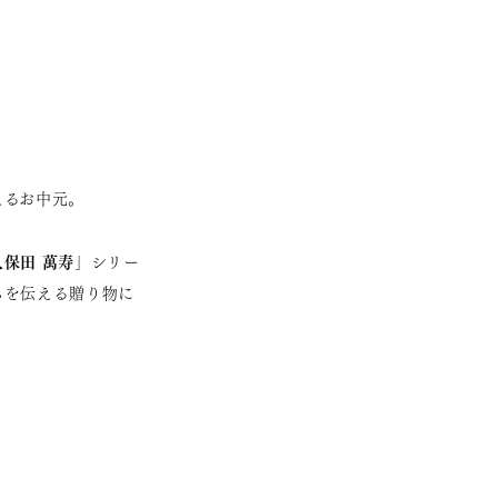
えるお中元。
久保田 萬寿
」シリー
ちを伝える贈り物に