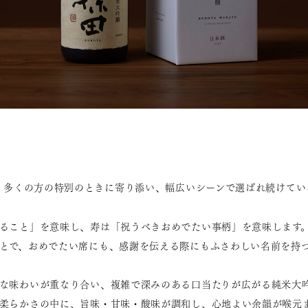
来、多くの方の特別のときに寄り添い、幅広いシーンで選ばれ続けてい
ること」を意味し、寿は「祝うべきおめでたい事柄」を意味します
とで、おめでたい席にも、感謝を伝える際にもふさわしい名前を持
な味わいが重なり合い、複雑で深みのある口当たりが広がる純米大
柔らかさの中に、旨味・甘味・酸味が調和し、心地よい余韻が喉元