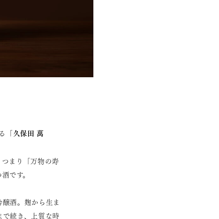
久保田 萬
る「
。つまり「万物の寿
つ酒です。
吟醸酒。麹から生ま
まで続き、上質な時