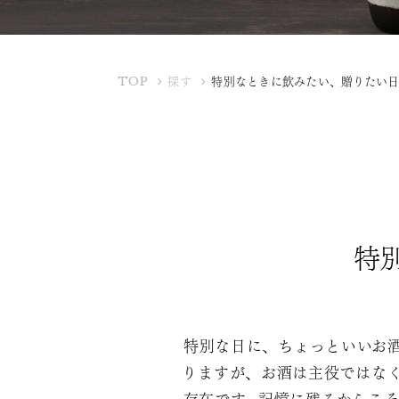
K
TOP
探す
特別なときに飲みたい、贈りたい
U
B
O
T
A
Y
A
特
特別な日に、ちょっといいお
りますが、お酒は主役ではな