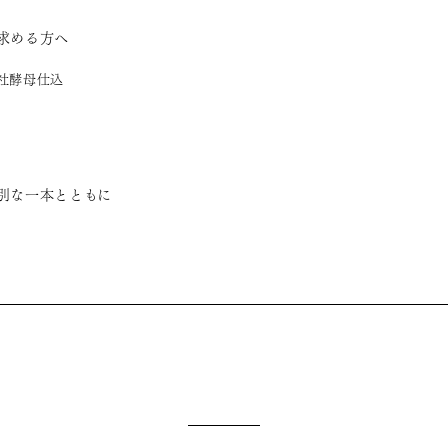
求める方へ
自社酵母仕込
別な一本とともに