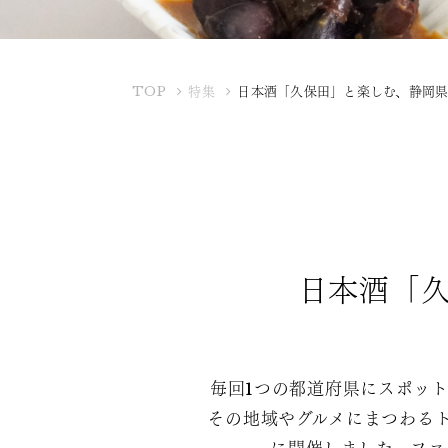
K
TOP
特集
日本酒「久保田」と楽しむ、静岡県
U
B
O
T
A
Y
A
日本酒「久
毎回1つの都道府県にスポッ
その地域やグルメにまつわる