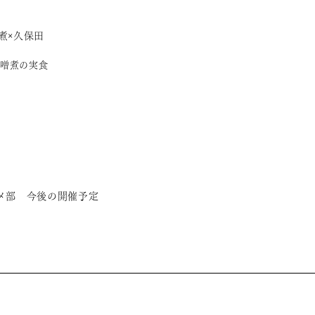
煮×久保田
噌煮の実食
メ部 今後の開催予定