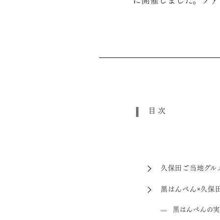
に開催しました。ファ
目次
久保田ご当地グル
黒はんぺん×久保
黒はんぺんの実