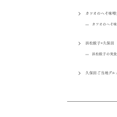
カツオのへそ味噌
カツオのへそ味
浜松餃子×久保田
浜松餃子の実食
久保田ご当地グル