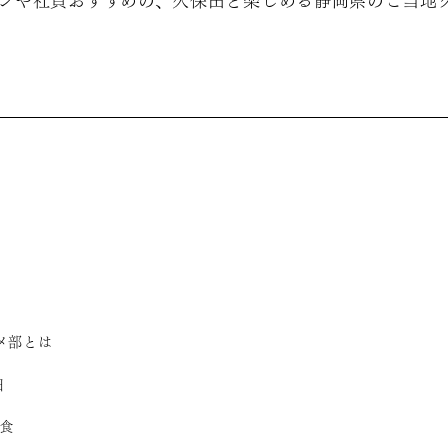
ンや社員おすすめの、久保田と楽しめる静岡県のご当地
メ部とは
田
食