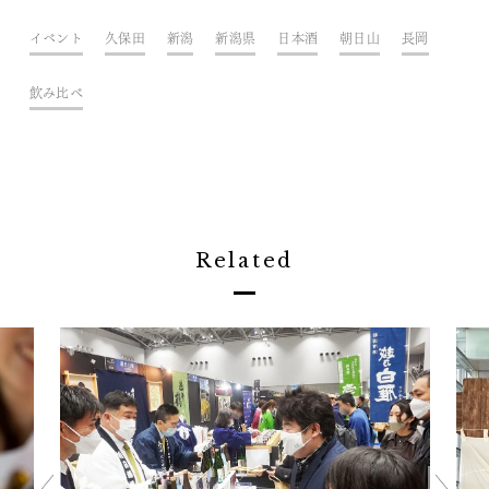
イベント
久保田
新潟
新潟県
日本酒
朝日山
長岡
飲み比べ
Related