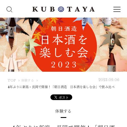
2023.09.06
K
TOP
体験する
U
4年ぶりに新潟・長岡で開催！「朝日酒造 日本酒を楽しむ会」で飲み比べ
B
O
T
体験する
A
Y
A