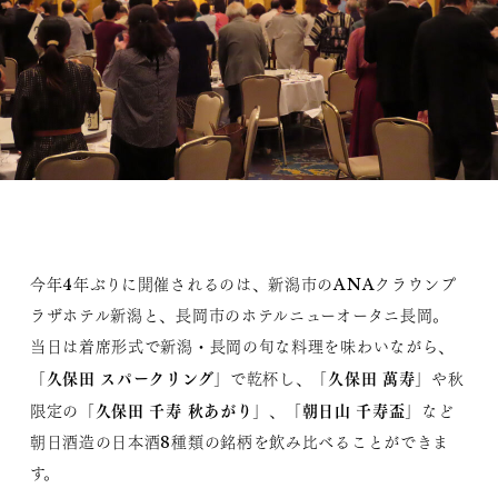
今年4年ぶりに開催されるのは、新潟市のANAクラウンプ
ラザホテル新潟と、長岡市のホテルニューオータニ長岡。
当日は着席形式で新潟・長岡の旬な料理を味わいながら、
久保田 スパークリング
久保田 萬寿
「
」で乾杯し、「
」や秋
久保田 千寿 秋あがり
朝日山 千寿盃
限定の「
」、「
」など
朝日酒造の日本酒8種類の銘柄を飲み比べることができま
す。