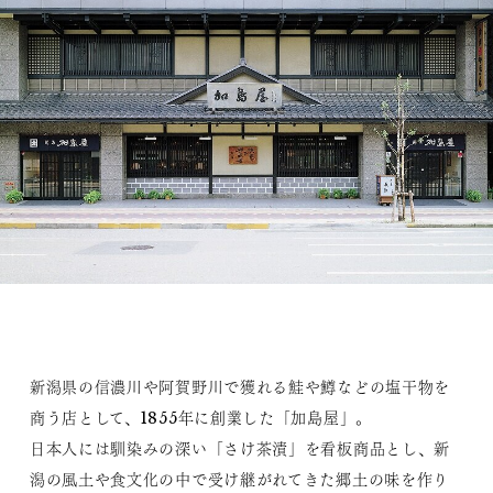
新潟県の信濃川や阿賀野川で獲れる鮭や鱒などの塩干物を
商う店として、1855年に創業した「加島屋」。
日本人には馴染みの深い「さけ茶漬」を看板商品とし、新
潟の風土や食文化の中で受け継がれてきた郷土の味を作り