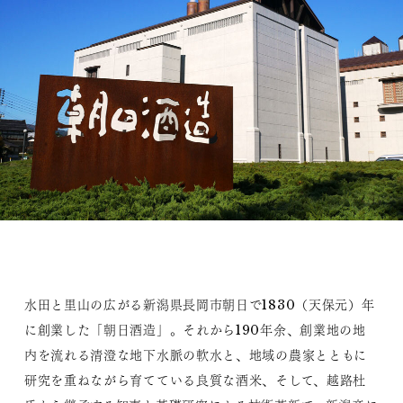
水田と里山の広がる新潟県長岡市朝日で1830（天保元）年
に創業した「朝日酒造」。それから190年余、創業地の地
内を流れる清澄な地下水脈の軟水と、地域の農家とともに
研究を重ねながら育てている良質な酒米、そして、越路杜