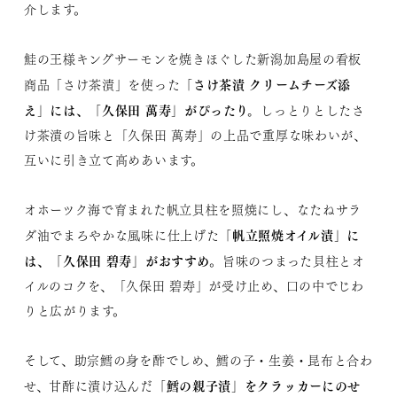
介します。
鮭の王様キングサーモンを焼きほぐした新潟加島屋の看板
「さけ茶漬 クリームチーズ添
商品「さけ茶漬」を使った
え」には、「久保田 萬寿」がぴったり。
しっとりとしたさ
け茶漬の旨味と「久保田 萬寿」の上品で重厚な味わいが、
互いに引き立て高めあいます。
オホーツク海で育まれた帆立貝柱を照焼にし、なたねサラ
「帆立照焼オイル漬」に
ダ油でまろやかな風味に仕上げた
は、「久保田 碧寿」がおすすめ
。旨味のつまった貝柱とオ
イルのコクを、「久保田 碧寿」が受け止め、口の中でじわ
りと広がります。
そして、助宗鱈の身を酢でしめ、鱈の子・生姜・昆布と合わ
「鱈の親子漬」をクラッカーにのせ
せ、甘酢に漬け込んだ