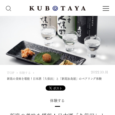
2022.10.31
K
TOP
体験する
U
新潟の美味を堪能！日本酒「久保田」と「新潟加島屋」のペアリング体験
B
O
T
体験する
A
Y
A