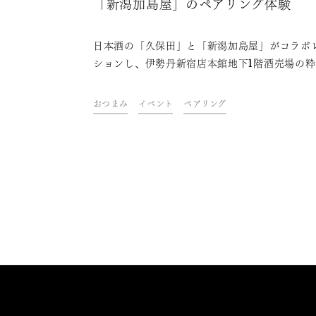
「新潟加島屋」のペアリング体験
日本酒の「久保田」と「新潟加島屋」がコラボ
ションし、伊勢丹新宿店本館地下1階酒売場の粋
座・和酒/おもてなしカウンターにて、2022年1
4日（金）から6日（日）の3日間限定で、「久
おつまみ
イベント
ペアリング
田」と「新潟加島屋」のおつまみのペアリング
セットが楽しめます。