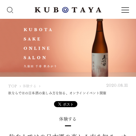
2020.08.31
K
TOP
体験する
U
秋ならではの日本酒の楽しみ方を知る、オンラインイベント開催
B
O
T
体験する
A
Y
A