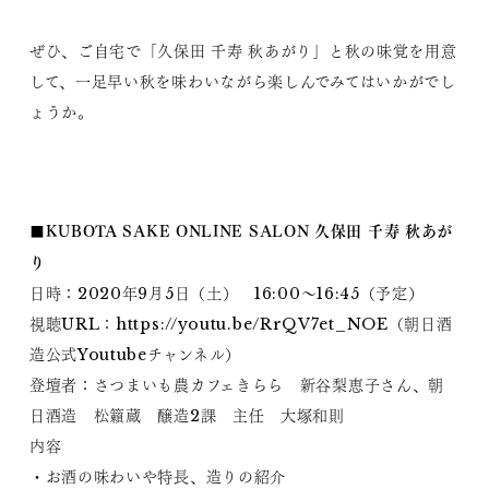
ぜひ、ご自宅で「久保田 千寿 秋あがり」と秋の味覚を用意
して、一足早い秋を味わいながら楽しんでみてはいかがでし
ょうか。
■KUBOTA SAKE ONLINE SALON 久保田 千寿 秋あが
り
日時：2020年9月5日（土） 16:00～16:45（予定）
視聴URL：
https://youtu.be/RrQV7et_NOE
（朝日酒
造公式Youtubeチャンネル）
登壇者：さつまいも農カフェきらら 新谷梨恵子さん、朝
日酒造 松籟蔵 醸造2課 主任 大塚和則
内容
・お酒の味わいや特長、造りの紹介