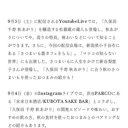
9月5日（土）に配信されるYoutubeLiveでは、「久保田
千寿 秋あがり」を醸造する松籟蔵の蔵人も登場し、秋あが
りについてや、造りの特長、味わいなどについて知ること
ができます。さらに、今回の配信会場は、新潟県小千谷市に
ある「さつまいも農カフェきらら」。「マツコの知らない
世界」にも出演した、さつまいもに人生をかけた新谷梨恵
子さんが登場し、「久保田 千寿 秋あがり」に合う秋のさつ
まいもを使ったおつまみの紹介も！
9月4日（金）のInstagramライブでは、渋谷PARCOにあ
る「未来日本酒店/KUBOTA SAKE BAR」とコラボし、
「久保田 千寿 秋あがり」の開発エピソードや味わい、おす
すめの飲み方、秋の食材を使ったおつまみとのペアリングな
どの紹介もあります。