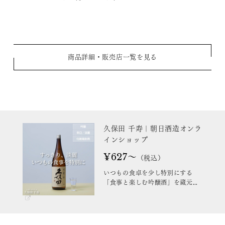
商品詳細・販売店一覧を見る
久保田 千寿｜朝日酒造オンラ
インショップ
¥627～
（税込）
いつもの食卓を少し特別にする
「食事と楽しむ吟醸酒」を蔵元直
送でお届けします。綺麗ですっき
りとした淡麗な味わい、穏やかな
香り。喉をさらっと通るキレの中
に、米本来の旨味と酸味ととも