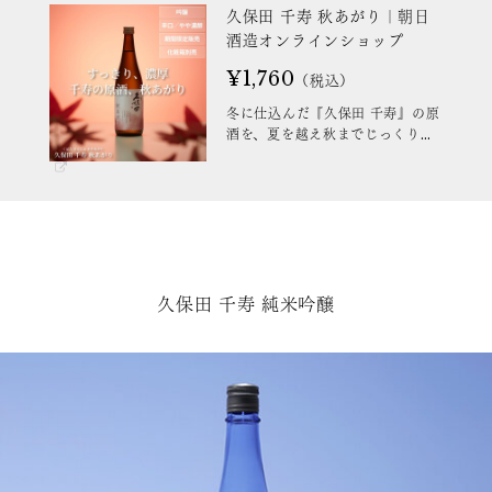
久保田 千寿 秋あがり｜朝日
酒造オンラインショップ
¥1,760
（税込）
冬に仕込んだ『久保田 千寿』の原
酒を、夏を越え秋までじっくり熟
成させた秋あがりを蔵元直送でお
届けします。冷やすと、千寿なら
ではのキレとやわらかな酸味を、
常温でとろっとした口当たりと旨
味をお楽しみいただけます。搾り
たてならではの濃厚でしっかりと
した味わいが、火入れ後の熟成に
よって、丸みを帯びたよりまろや
久保田 千寿 純米吟醸
かな味わいの変化をお楽しみくだ
さい。