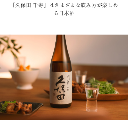
だけます。和食だけではなく、洋
「久保田 千寿」はさまざまな飲み方が楽しめ
食や中華などとも相性のよい純米
吟醸酒です。
る日本酒