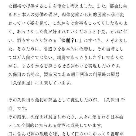
な価格で提供することを使命と考えました。また、都会に生
きる日本人の労働の礎が、肉体労働から知的労働へ移り変
わっていく姿を見て、これからは食事もこってりしたものよ
り、あっさりした食が好まれていくだろうと予見。それに伴
淡麗辛口
い、酒もすっきり飲める「
」にすべき、と考えまし
た。そのために、酒造りを根本的に改善し、その当時とし
ては万人向けではない、綺麗であっさりした辛口でありな
がら、まろやかさを感じさせる味わいを実現したのです。
久保田の名前は、製造元である朝日酒造の創業時の屋号
「久保田屋」に由来しています。
その久保田の最初の商品として誕生したのが、「久保田 千
寿」です。
その結果、久保田は長きにわたり、人々に愛される日本酒
として全国的に知られる銘酒に成長しています。
口に含んだ際の淡麗な味、そして口の中にゆっくり旨味が