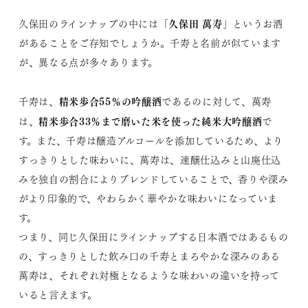
久保田 萬寿
久保田のラインナップの中には「
」というお酒
があることをご存知でしょうか。千寿と名前が似ています
が、異なる点が多々あります。
精米歩合55％の吟醸酒
千寿は、
であるのに対して、萬寿
精米歩合33％まで磨いた米を使った純米大吟醸酒
は、
で
す。また、千寿は醸造アルコールを添加しているため、より
すっきりとした味わいに、萬寿は、速醸仕込みと山廃仕込
みを独自の割合によりブレンドしていることで、香りや深み
がより印象的で、やわらかく華やかな味わいになっていま
す。
つまり、同じ久保田にラインナップする日本酒ではあるもの
の、すっきりとした飲み口の千寿とまろやかな深みのある
萬寿は、それぞれ対極となるような味わいの違いを持って
いると言えます。