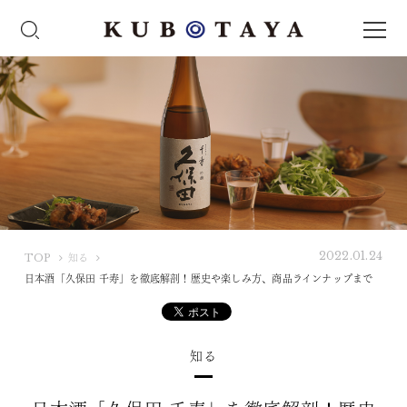
2022.01.24
K
TOP
知る
U
日本酒「久保田 千寿」を徹底解剖！歴史や楽しみ方、商品ラインナップまで
B
O
T
知る
A
Y
A