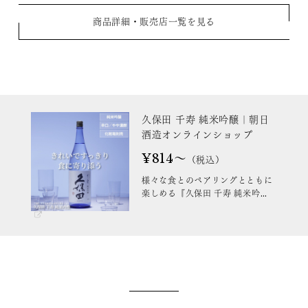
商品詳細・販売店一覧を見る
久保田 千寿 純米吟醸｜朝日
酒造オンラインショップ
¥814～
（税込）
様々な食とのペアリングとともに
楽しめる『久保田 千寿 純米吟
醸』を蔵元直送でお届けします。
口当たりはやわらかく、ドライな
飲み口。冷やすとほどよい酸味と
キレを、常温になると酸味がた
ち、旨味の余韻を感じられます。
さっぱりとした料理はもちろん、
バターやマヨネーズなどを使った
コクのある料理ともお楽しみいた