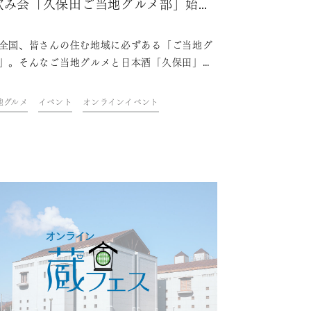
飲み会「久保田ご当地グルメ部」始
！
全国、皆さんの住む地域に必ずある「ご当地グ
」。そんなご当地グルメと日本酒「久保田」を
むオンライン飲み会「久保田ご当地グルメ部」
催します。毎回1つの都道府県にスポットを当
地グルメ
イベント
オンラインイベント
朝日酒造社員が一緒にご当地グルメと久保田を
いながら、その地域やグルメにまつわるトーク
しむオンライン飲み会です。皆でおすすめのご
グルメと日本酒を楽しみませんか？