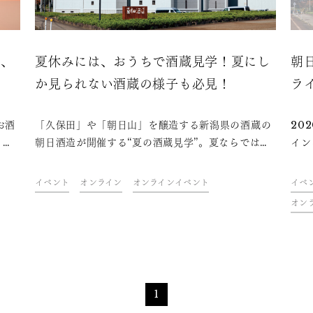
る、
夏休みには、おうちで酒蔵見学！夏にし
朝
か見られない酒蔵の様子も必見！
ラ
お酒
「久保田」や「朝日山」を醸造する新潟県の酒蔵の
20
、ま
朝日酒造が開催する“夏の酒蔵見学”。夏ならではの
イン
に新
「洗い付け」をテーマに、夏にしか見られない酒蔵
しま
知る
の様子を、YoutubeLiveやInstagramライブで楽
での
イベント
オンライン
オンラインイベント
イベ
mで
しむことができます。自宅にいながら、酒蔵見学気
Li
オン
みま
分を味わいませんか？
しま
1