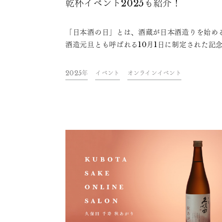
乾杯イベント2025も紹介！
「日本酒の日」とは、酒蔵が日本酒造りを始め
酒造元旦とも呼ばれる10月1日に制定された記
です。日本酒の日には、全国各地でさまざまな
ントが行われてきました。こちらの記事では日
2025年
イベント
オンラインイベント
の日の由来や、10月と日本酒の関係性、10月1
日に開催されるイベントなどについてご紹介し
す。