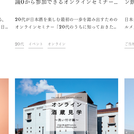
識0から参加できるオンラインセミナー
ン
が開催
動
る、
20代が日本酒を楽しむ最初の一歩を踏み出すための
日本
念日
オンラインセミナー「20代のうちに知っておきた
ルメ
イベ
い！知識0から楽しめる日本酒講座」が、2023年5
楽し
本酒
月11日（木）に開催されます。お酒が飲めるように
を開
20代
イベント
オンライン
ご当
日当
なったばかりの20代のうちに、日本酒を美味しく楽
て、
ま
しめるようになりませんか？
味わ
を楽
当地