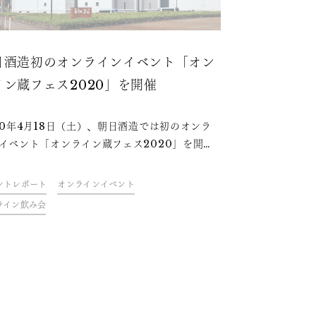
日酒造初のオンラインイベント「オン
イン蔵フェス2020」を開催
20年4月18日（土）、朝日酒造では初のオンラ
イベント「オンライン蔵フェス2020」を開催
した。杜氏と蔵人のトークライブやバーチャル
酒蔵見学の案内、酒造り唄ライブをYouTube
ントレポート
オンラインイベント
veにて 配信。今回の記事ではその模様をお伝え
ライン飲み会
す。