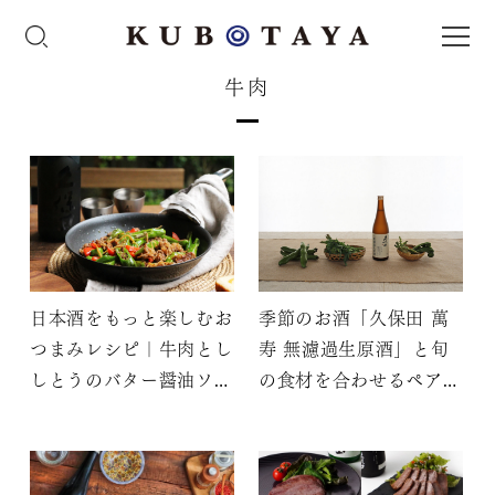
牛肉
日本酒をもっと楽しむお
季節のお酒「久保田 萬
つまみレシピ｜牛肉とし
寿 無濾過生原酒」と旬
しとうのバター醤油ソテ
の食材を合わせるペアリ
ー
ングレシピ