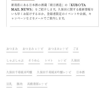
新潟県にある日本酒の酒蔵「朝日酒造」の「KUBOTA
MAIL NEWS」をご紹介します。久保田に関する最新情報を
いち早くお届けするほか、登録者限定のイベントや企画、キ
ャンペーンなどをメールでご案内します。
おつまみ
おつまみ レシピ
おつまみレシピ
ごま
しゃぶしゃぶ
そうめん
トマト
レシピ
久保田
久保田千寿純米吟醸
久保田千寿純米吟醸レシピ
日本酒
豆乳
豚肉
高橋善郎レシピ