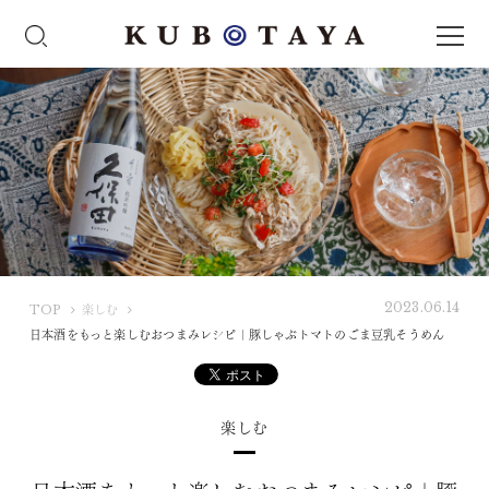
2023.06.14
K
TOP
楽しむ
U
日本酒をもっと楽しむおつまみレシピ｜豚しゃぶトマトのごま豆乳そうめん
B
O
T
楽しむ
A
Y
A