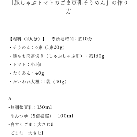
「豚しゃぶトマトのごま豆乳そうめん」の作り
方
【材料（2人分）】
※所要時間：約10分
・そうめん：4束（1束50g）
・豚もも肉薄切り（しゃぶしゃぶ用）：約150g
・トマト：小1個
・たくあん：40g
・かいわれ大根：1袋（40g）
A
-無調整豆乳：150ml
-めんつゆ（2倍濃縮）：100ml
-白すりごま：大さじ3
-ごま油：大さじ1