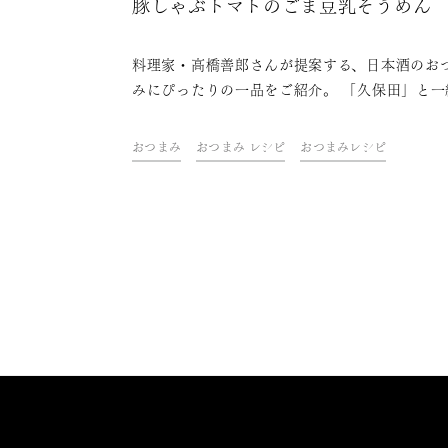
豚しゃぶトマトのごま豆乳そうめん
料理家・高橋善郎さんが提案する、日本酒のお
みにぴったりの一品をご紹介。 「久保田」と一
に、ご自宅での上質なひとときをお楽しみくだ
い。
おつまみ
おつまみ レシピ
おつまみレシピ