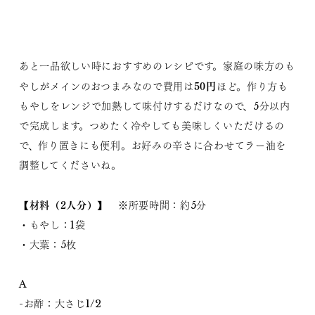
あと一品欲しい時におすすめのレシピです。家庭の味方のも
50円
やしがメインのおつまみなので費用は
ほど。作り方も
もやしをレンジで加熱して味付けするだけなので、5分以内
で完成します。つめたく冷やしても美味しくいただけるの
で、作り置きにも便利。お好みの辛さに合わせてラー油を
調整してくださいね。
【材料（2人分）】
※所要時間：約5分
・もやし：1袋
・大葉：5枚
A
-お酢：大さじ1/2