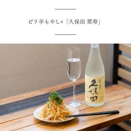
ピリ辛もやし×「久保田 翠寿」