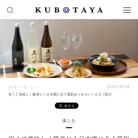
2022.08.08
K
TOP
楽しむ
U
安くて美味しく簡単に！日本酒に合う節約おつまみレシピをご紹介
B
O
T
楽しむ
A
Y
A