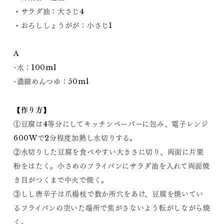
・サラダ油：大さじ4
・おろししょうがが：小さじ1
A
-水：100ml
-濃縮めんつゆ：50ml
【作り方】
①豆腐は4等分にしてキッチンペーパーに包み、電子レンジ
600Wで2分程度加熱し水切りする。
②水切りした豆腐を食べやすい大きさに切り、両面に片栗
粉をはたく。小さめのフライパンにサラダ油を入れて両面焼
き目がつくまで中火で焼く。
③しし唐辛子は爪楊枝で数か所穴をあけ、豆腐を焼いてい
るフライパンの空いた場所で焦がさないよう転がしながら焼
く。