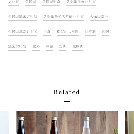
レシピ
久保田
久保田千寿
久保田千寿レシピ
久保田純米大吟醸
久保田純米大吟醸レシピ
久保田翠寿
久保田翠寿レシピ
千寿
揚げ出し豆腐
日本酒
節約
純米大吟醸
翠寿
豆腐
鶏肉
鶏胸肉
Related