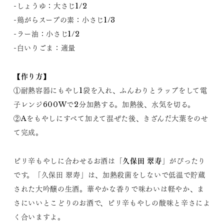
-しょうゆ：大さじ1/2
-鶏がらスープの素：小さじ1/3
-ラー油：小さじ1/2
-白いりごま：適量
【作り方】
①耐熱容器にもやし1袋を入れ、ふんわりとラップをして電
子レンジ600Wで2分加熱する。加熱後、水気を切る。
②Aをもやしにすべて加えて混ぜた後、きざんだ大葉をのせ
て完成。
久保田 翠寿
ピリ辛もやしに合わせるお酒は「
」がぴったり
です。「久保田 翠寿」は、加熱殺菌をしないで低温で貯蔵
された大吟醸の生酒。華やかな香りで味わいは軽やか、ま
さにいいとこどりのお酒で、ピリ辛もやしの酸味と辛さによ
く合いますよ。