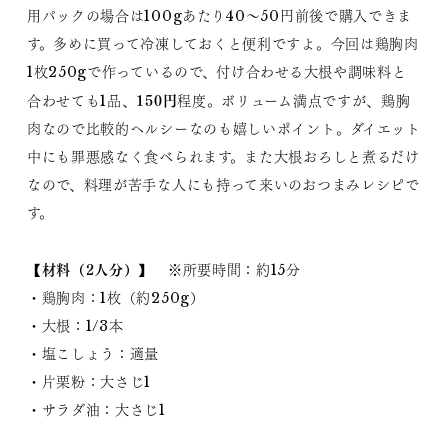
用パックの場合は100gあたり40～50円前後で購入できま
す。多めに買って冷凍しておくと便利ですよ。今回は鶏胸肉
1枚250gで作っているので、付け合わせる大根や調味料と
150円
合わせても1品、
程度。ボリューム満点ですが、鶏胸
肉なので比較的ヘルシーなのも嬉しいポイント。ダイエット
中にも罪悪感なく食べられます。また大根おろしと煮るだけ
なので、料理が苦手な人にも持って来いのおつまみレシピで
す。
【材料（2人分）】
※所要時間：約15分
・鶏胸肉：1枚（約250g）
・大根：1/3本
・塩こしょう：適量
・片栗粉：大さじ1
・サラダ油：大さじ1