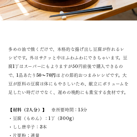
多めの油で焼くだけで、本格的な揚げ出し豆腐が作れるレ
シピです。外はサクッと中はふわふわにできちゃいます。豆
腐1丁はスーパーにもよりますが50円前後で購入できるの
50〜70円
で、1品あたり
ほどの節約おつまみレシピです。大
豆が原料の豆腐は体にもやさしいため、献立にボリュームを
足したい時だけでなく、遅めの晩酌にも重宝する食材です。
【材料（2人分）】
※所要時間：15分
・豆腐（もめん）：1丁（300g）
・しし唐辛子：3本
・片栗粉：適量