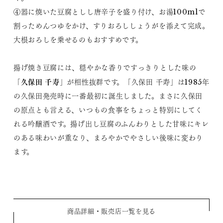
④器に焼いた豆腐としし唐辛子を盛り付け、お湯100mlで
割っためんつゆをかけ、すりおろししょうがを添えて完成。
大根おろしを乗せるのもおすすめです。
揚げ焼き豆腐には、穏やかな香りですっきりとした味の
久保田 千寿
「
」が相性抜群です。「久保田 千寿」は1985年
の久保田発売時に一番最初に誕生しました。まさに久保田
の原点とも言える、いつもの食事をちょっと特別にしてく
れる吟醸酒です。揚げ出し豆腐のふんわりとした甘味にキレ
のある味わいが重なり、まろやかでやさしい後味に変わり
ます。
商品詳細・販売店一覧を見る