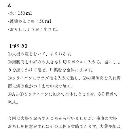
A
-水：150ml
-濃縮めんつゆ：50ml
-おろししょうが：小さじ1
【作り方】
①大根の皮をむいて、すりおろす。
②鶏胸肉をお好みの大きさに切りボウルに入れる。塩こしょ
うを振りかけて混ぜ、片栗粉を全体にまぶす。
③フライパンにサラダ油を入れて熱し、②の鶏胸肉を入れ両
面に焼き色がつくまで中火で焼く。
④Aと①をフライパンに加えて全体になじませ、3分程煮て
完成。
今回は大根をおろすところから行いましたが、冷凍の大根
おろしを用意がすればその工程も省略できます。大葉や細ね