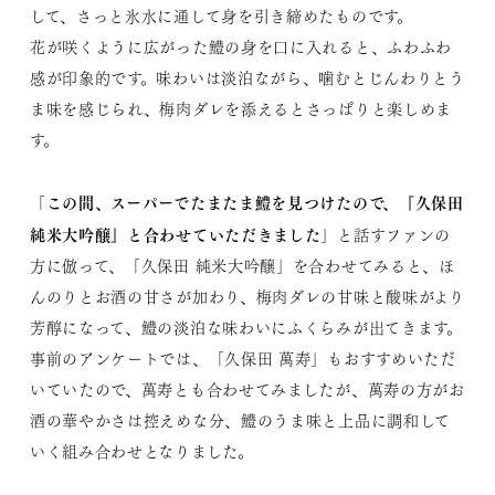
して、さっと氷水に通して身を引き締めたものです。
花が咲くように広がった鱧の身を口に入れると、ふわふわ
感が印象的です。味わいは淡泊ながら、噛むとじんわりとう
ま味を感じられ、梅肉ダレを添えるとさっぱりと楽しめま
す。
この間、スーパーでたまたま鱧を見つけたので、『久保田
「
純米大吟醸』と合わせていただきました
」と話すファンの
方に倣って、「久保田 純米大吟醸」を合わせてみると、ほ
んのりとお酒の甘さが加わり、梅肉ダレの甘味と酸味がより
芳醇になって、鱧の淡泊な味わいにふくらみが出てきます。
事前のアンケートでは、「久保田 萬寿」もおすすめいただ
いていたので、萬寿とも合わせてみましたが、萬寿の方がお
酒の華やかさは控えめな分、鱧のうま味と上品に調和して
いく組み合わせとなりました。