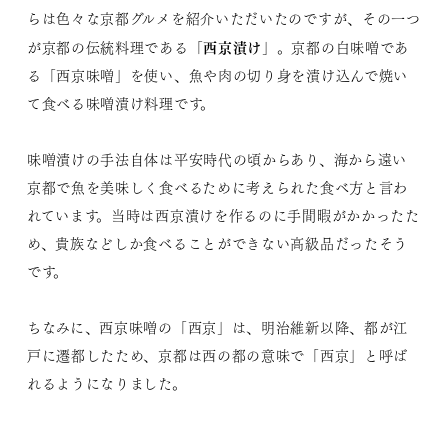
らは色々な京都グルメを紹介いただいたのですが、その一つ
西京漬け
が京都の伝統料理である「
」。京都の白味噌であ
る「西京味噌」を使い、魚や肉の切り身を漬け込んで焼い
て食べる味噌漬け料理です。
味噌漬けの手法自体は平安時代の頃からあり、海から遠い
京都で魚を美味しく食べるために考えられた食べ方と言わ
れています。当時は西京漬けを作るのに手間暇がかかったた
め、貴族などしか食べることができない高級品だったそう
です。
ちなみに、西京味噌の「西京」は、明治維新以降、都が江
戸に遷都したため、京都は西の都の意味で「西京」と呼ば
れるようになりました。