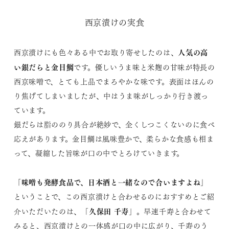
西京漬けの実食
人気の高
西京漬けにも色々ある中でお取り寄せしたのは、
い銀だらと金目鯛
です。優しいうま味と米麹の甘味が特長の
西京味噌で、とても上品でまろやかな味です。表面はほんの
り焦げてしまいましたが、中はうま味がしっかり行き渡っ
ています。
銀だらは脂ののり具合が絶妙で、全くしつこくないのに食べ
応えがあります。金目鯛は風味豊かで、柔らかな食感も相ま
って、凝縮した旨味が口の中でとろけていきます。
「味噌も発酵食品で、日本酒と一緒なので合いますよね」
ということで、この西京漬けと合わせるのにおすすめとご紹
久保田 千寿
介いただいたのは、「
」。早速千寿と合わせて
みると、西京漬けとの一体感が口の中に広がり、千寿のう