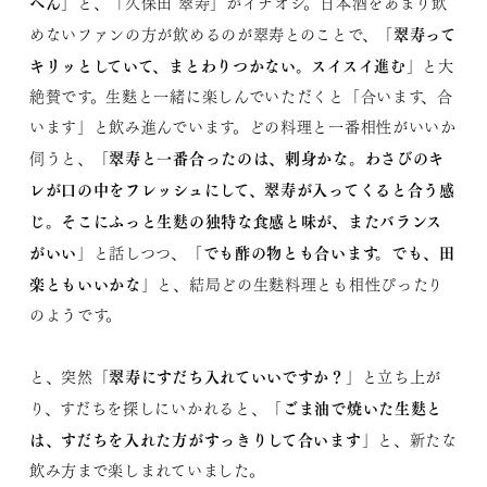
へん
」と、「久保田 翠寿」がイチオシ。日本酒をあまり飲
翠寿って
めないファンの方が飲めるのが翠寿とのことで、「
キリッとしていて、まとわりつかない。スイスイ進む
」と大
絶賛です。生麩と一緒に楽しんでいただくと「合います、合
います」と飲み進んでいます。どの料理と一番相性がいいか
翠寿と一番合ったのは、刺身かな。わさびのキ
伺うと、「
レが口の中をフレッシュにして、翠寿が入ってくると合う感
じ。そこにふっと生麩の独特な食感と味が、またバランス
がいい
でも酢の物とも合います。でも、田
」と話しつつ、「
楽ともいいかな
」と、結局どの生麩料理とも相性ぴったり
のようです。
翠寿にすだち入れていいですか？
と、突然「
」と立ち上が
ごま油で焼いた生麩と
り、すだちを探しにいかれると、「
は、すだちを入れた方がすっきりして合います
」と、新たな
飲み方まで楽しまれていました。