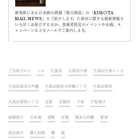
新潟県にある日本酒の酒蔵「朝日酒造」の「KUBOTA
MAIL NEWS」をご紹介します。久保田に関する最新情報を
いち早くお届けするほか、登録者限定のイベントや企画、キ
ャンペーンなどをメールでご案内します。
ご当地グルメ
ハモ
久保田
久保田千寿
久保田千寿レシピ
久保田純米大吟醸
久保田純米大吟醸レシピ
久保田翠寿
久保田翠寿レシピ
京都
京都府
千寿
千枚漬け
味噌漬け
日本酒
漬物
生麩
純米大吟醸
翠寿
西京漬け
郷土料理
鱧
麩