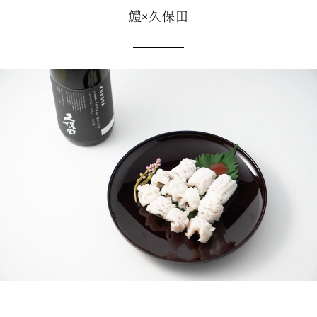
鱧×久保田