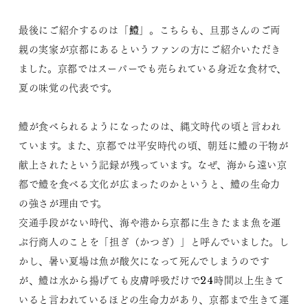
鱧
最後にご紹介するのは「
」。こちらも、旦那さんのご両
親の実家が京都にあるというファンの方にご紹介いただき
ました。京都ではスーパーでも売られている身近な食材で、
夏の味覚の代表です。
鱧が食べられるようになったのは、縄文時代の頃と言われ
ています。また、京都では平安時代の頃、朝廷に鱧の干物が
献上されたという記録が残っています。なぜ、海から遠い京
都で鱧を食べる文化が広まったのかというと、鱧の生命力
の強さが理由です。
交通手段がない時代、海や港から京都に生きたまま魚を運
ぶ行商人のことを「担ぎ（かつぎ）」と呼んでいました。し
かし、暑い夏場は魚が酸欠になって死んでしまうのです
が、鱧は水から揚げても皮膚呼吸だけで24時間以上生きて
いると言われているほどの生命力があり、京都まで生きて運