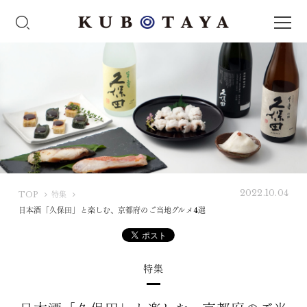
2022.10.04
K
TOP
特集
U
日本酒「久保田」と楽しむ、京都府のご当地グルメ4選
B
O
T
特集
A
Y
A