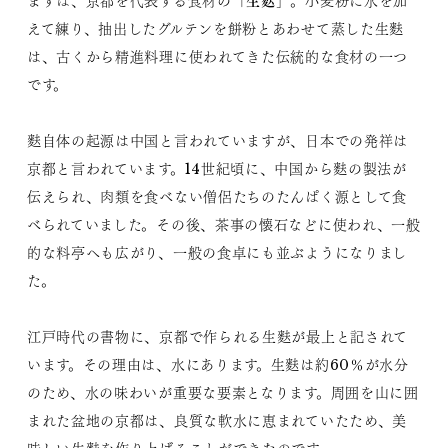
まずは、京都を代表する食材の「
」。小麦粉に水を加
えて練り、抽出したグルテンを餅粉とあわせて蒸した生麩
は、古くから精進料理に使われてきた伝統的な食材の一つ
です。
麩自体の起源は中国と言われていますが、日本での発祥は
京都と言われています。14世紀頃に、中国から麩の製法が
伝えられ、肉類を食べない僧侶たちのたんぱく源として食
べられていました。その後、茶事の懐石などに使われ、一般
的な料亭へも広がり、一般の食卓にも並ぶようになりまし
た。
江戸時代の書物に、京都で作られる生麩が最上と記されて
います。その理由は、水にあります。生麩は約60％が水分
のため、水の味わいが重要な要素となります。周囲を山に囲
まれた盆地の京都は、良質な軟水に恵まれていたため、美