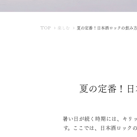
K
TOP
楽しむ
夏の定番！日本酒ロックの飲み
U
B
O
T
A
Y
A
夏の定番！日
暑い日が続く時期には、キリ
す。ここでは、日本酒ロック