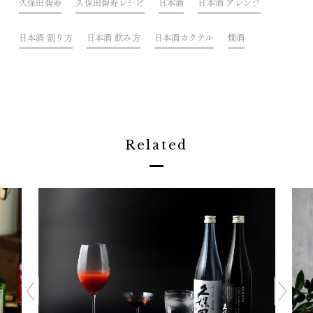
久保田碧寿
久保田碧寿レシピ
日本酒
日本酒 アレンジ
日本酒 割り方
日本酒 飲み方
日本酒カクテル
燗酒
Related