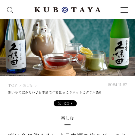
2024.11.27
K
TOP
楽しむ
U
寒い冬に飲みたい♪日本酒で作るほっこりホットカクテル3選
B
O
T
楽しむ
A
Y
A