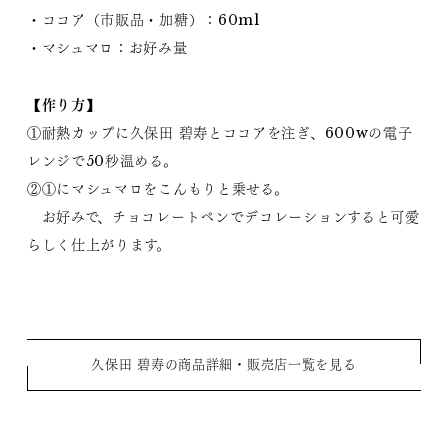
・ココア（市販品・加糖）：60ml
・マシュマロ：お好み量
【作り方】
①耐熱カップに久保田 碧寿とココアを注ぎ、600wの電子
レンジで50秒温める。
②①にマシュマロをこんもりと乗せる。
お好みで、チョコレートペンでデコレーションすると可愛
らしく仕上がります。
久保田 碧寿の商品詳細・販売店一覧を見る