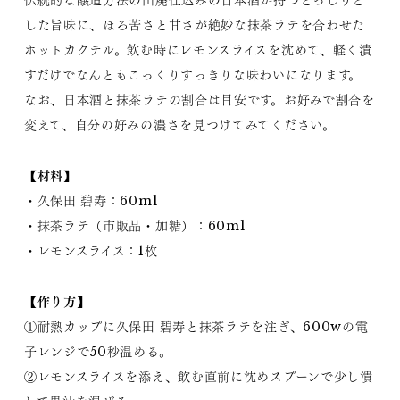
伝統的な醸造方法の山廃仕込みの日本酒が持つどっしりと
した旨味に、ほろ苦さと甘さが絶妙な抹茶ラテを合わせた
ホットカクテル。飲む時にレモンスライスを沈めて、軽く潰
すだけでなんともこっくりすっきりな味わいになります。
なお、日本酒と抹茶ラテの割合は目安です。お好みで割合を
変えて、自分の好みの濃さを見つけてみてください。
【材料】
・久保田 碧寿：60ml
・抹茶ラテ（市販品・加糖）：60ml
・レモンスライス：1枚
【作り方】
①耐熱カップに久保田 碧寿と抹茶ラテを注ぎ、600wの電
子レンジで50秒温める。
②レモンスライスを添え、飲む直前に沈めスプーンで少し潰