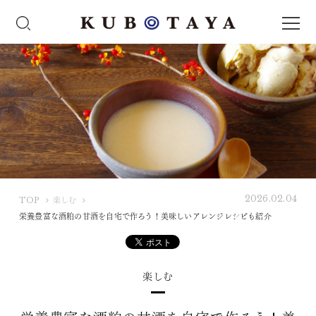
2026.02.04
K
TOP
楽しむ
U
栄養豊富な酒粕の甘酒を自宅で作ろう！美味しいアレンジレシピも紹介
B
O
T
楽しむ
A
Y
A