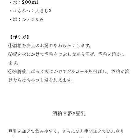
・水：200ml
・はちみつ：大さじ3
・塩：ひとつまみ
【作り方】
①酒粕を少量のお湯でやわらかくします。
②鍋を火にかけて酒粕をつぶしながら混ぜ、酒粕を溶かし
ます。
③沸騰後しばらく火にかけてアルコールを飛ばし、酒粕が溶
けたらはちみつと塩を加えます。
酒粕甘酒×豆乳
豆乳を加えて飲みやすく、さらにひと手間加えてひんやり