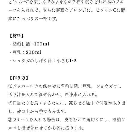
と"ソルベ"を楽しんでみませんか？柿や桃などお好みのフル
ーツを入れれば、さらに豪華なアレンジに。ビタミンCに酵
素にたっぷりの一杯です。
【材料】
・酒粕甘酒：100ml
・豆乳：200ml
・ショウガのしぼり汁：小さじ1/2
【作り方】
①ジッパー付きの保存袋に酒粕甘酒、豆乳、ショウガのし
ぼり汁を入れて混ぜ合わせ、冷凍庫に入れる。
②口当たりを良くするために、凍らせる途中で何度か取り出
し、袋の上から手でもみます。
③フルーツを入れる場合は、皮をむいて角切りにし、酒粕ソ
ルベと混ぜ合わせてから器に盛ります。